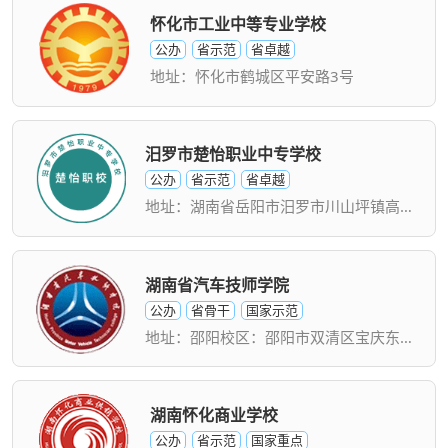
怀化市工业中等专业学校
公办
省示范
省卓越
地址：怀化市鹤城区平安路3号
汨罗市楚怡职业中专学校
公办
省示范
省卓越
地址：湖南省岳阳市汨罗市川山坪镇高家坊集镇
湖南省汽车技师学院
公办
省骨干
国家示范
地址：邵阳校区：邵阳市双清区宝庆东路158号
湖南怀化商业学校
公办
省示范
国家重点