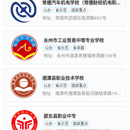
常德汽车机电学校（常德财经机电职业技术学院）
公办
省示范
国家重点
地址：常德市武陵区高泗路602号
永州市工业贸易中等专业学校
公办
省示范
省卓越
地址：永州市道县寿雁镇寿清路106号
湘潭县职业技术学校
公办
省示范
国家重点
地址：湘潭市湘潭县易俗河镇桃李路192号
邵东县职业中专
公办
省示范
国家重点