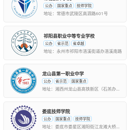
公办
国家重点
技师学院
地址：常德市武陵区高泗路601号
祁阳县职业中等专业学校
公办
省示范
省卓越
地址：永州市祁阳市浯溪街道办浯溪南路
龙山县第一职业中学
公办
省示范
国家重点
地址：湘西州龙山县高铁新区（石羔办事处旁）
娄底技师学院
公办
国家重点
技师学院
地址：娄底市娄星区湘阳街江龙滩大桥前100米