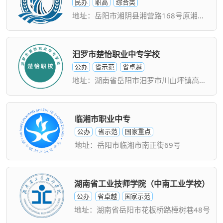
民办
职高
综合类
地址：岳阳市湘阴县湘营路168号原湘阴六中校内
汨罗市楚怡职业中专学校
公办
省示范
省卓越
地址：湖南省岳阳市汨罗市川山坪镇高家坊集镇
临湘市职业中专
公办
省示范
国家重点
地址：岳阳市临湘市南正街69号
湖南省工业技师学院（中南工业学校）
公办
省卓越
国家示范
地址：湖南省岳阳市花板桥路樟树巷48号