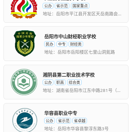
公办
省示范
国家重点
地址：岳阳市平江县开发区天岳南路会背坪
岳阳市中山财经职业学校
民办
中专
财经类
地址：岳阳市岳阳楼区七里山洞氮路
湘阴县第二职业技术学校
公办
职高
综合类
地址：湖南省岳阳市江东中路281号（县民政局旁）
华容县职业中专
公办
省示范
省卓越
地址：岳阳市华容县黎淳东路3号