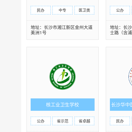
民办
中专
医卫类
公办
地址：长沙市湘江新区金州大道
地址：长
美洲1号
士路（含
核工业卫生学校
长沙华中
公办
省示范
省卓越
民办