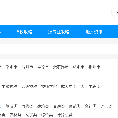
择校攻略
选专业攻略
地方资讯
市
邵阳市
岳阳市
常德市
张家界市
益阳市
郴州市
中级技校
高级技校
技师学院
成人中专
大专中职部
类
旅游类
汽修类
建筑类
交通类
师范类
烹饪类
语言类
电类
农林类
女子类
综合类
计算机类