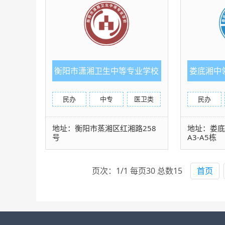
衡阳市潇湘卫生中等专业学校
娄底湘中
民办
中专
医卫类
民办
地址：衡阳市蒸湘区红湘路258
地址：娄底
号
A3-A5栋
页次：1/1 每页30 总数15
首页