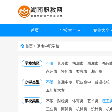
首页
学校大全
专业大全
首页
>
湖南中职学校
学校地区
不限
长沙市
株洲市
湘潭市
衡阳
永州市
怀化市
娄底市
湘西州
办学类型
不限
普通中专
职业高中
普通技校
五年制大专
学校类型
不限
财经类
体育类
艺术类
医卫
工业类
商贸类
机械类
设计类
机