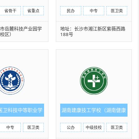
省骨干
省重点
民办
中专
医卫类
沙市岳麓科技产业园学
地址：长沙市湘江新区紫薇西路
浦校区）
188号
医卫科技中等职业学
湖南建康技工学校（湖南健康
校
学校）
中专
医卫类
公办
中级技校
医卫类