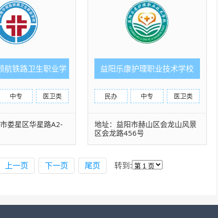
领航铁路卫生职业学
益阳乐康护理职业技术学校
校
中专
医卫类
民办
中专
医卫类
市娄星区华星路A2-
地址：益阳市赫山区会龙山风景
区会龙路456号
上一页
下一页
尾页
转到: