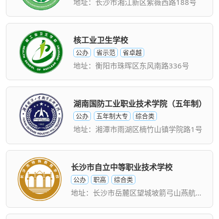
地址：长沙市湘江新区紫薇西路188号
核工业卫生学校
公办
省示范
省卓越
地址：衡阳市珠晖区东风南路336号
湖南国防工业职业技术学院（五年制）
公办
五年制大专
综合类
地址：湘潭市雨湖区楠竹山镇学院路1号
长沙市自立中等职业技术学校
公办
职高
综合类
地址：长沙市岳麓区望城坡箭弓山燕航路190号