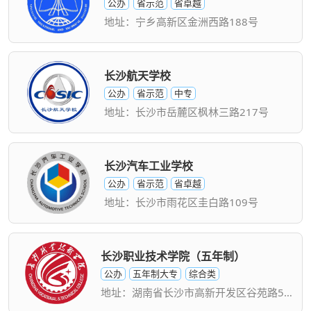
公办
省示范
省卓越
地址：宁乡高新区金洲西路188号
长沙航天学校
公办
省示范
中专
地址：长沙市岳麓区枫林三路217号
长沙汽车工业学校
公办
省示范
省卓越
地址：长沙市雨花区圭白路109号
长沙职业技术学院（五年制）
公办
五年制大专
综合类
地址：湖南省长沙市高新开发区谷苑路522号