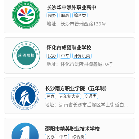
长沙华中涉外职业高中
民办
职高
综合类
地址：长沙市普瑞西路139号
怀化市成硕职业学校
民办
中专
计算机类
地址：怀化市沅陵县御鑫城10栋
长沙南方职业学院（五年制）
民办
五年制大专
交通类
地址：湖南省长沙市岳麓区学士街道白鹤社区
邵阳市精英职业技术学校
民办
中专
综合类