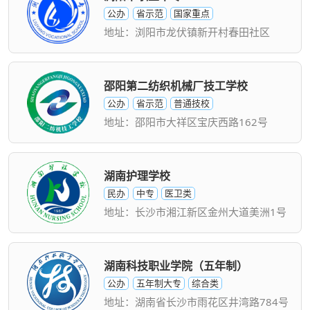
公办
省示范
国家重点
地址：浏阳市龙伏镇新开村春田社区
邵阳第二纺织机械厂技工学校
公办
省示范
普通技校
地址：邵阳市大祥区宝庆西路162号
湖南护理学校
民办
中专
医卫类
地址：长沙市湘江新区金州大道美洲1号
湖南科技职业学院（五年制）
公办
五年制大专
综合类
地址：湖南省长沙市雨花区井湾路784号