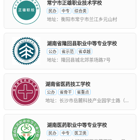
常宁市正雄职业技术学校
民办
中专
综合类
地址：衡阳市常宁市兰江乡元山村
湖南省隆回县职业中等专业学校
公办
省示范
省卓越
地址：隆回县城北郊茶场路7号
湖南省医药技工学校
公办
省骨干
省重点
地址：长沙市岳麓科技产业园学士路（含浦校区）
湖南医药职业中等专业学校
民办
中专
医卫类