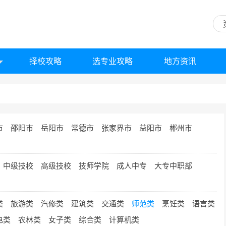
择校攻略
选专业攻略
地方资讯
市
邵阳市
岳阳市
常德市
张家界市
益阳市
郴州市
中级技校
高级技校
技师学院
成人中专
大专中职部
类
旅游类
汽修类
建筑类
交通类
师范类
烹饪类
语言类
电类
农林类
女子类
综合类
计算机类