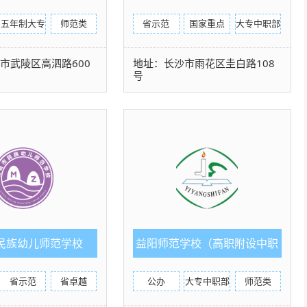
（五年制）
职部)
五年制大专
师范类
省示范
国家重点
大专中职部
市武陵区高泗路600
地址：长沙市雨花区圭白路108
号
民族幼儿师范学校
益阳师范学校（高职附设中职
班）
省示范
省卓越
公办
大专中职部
师范类