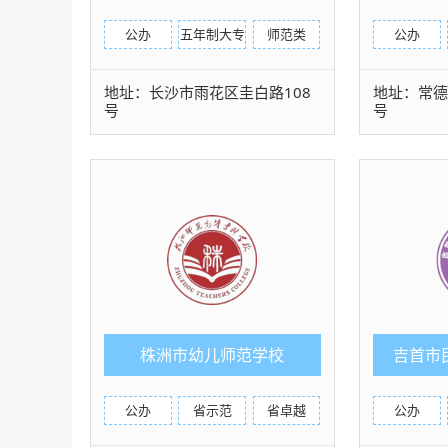
（五年制）
公办
五年制大专
师范类
公办
地址：长沙市雨花区圭白路108
地址：常德
号
号
株洲市幼儿师范学校
吉首市
公办
省示范
省卓越
公办