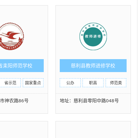
省耒阳师范学校
慈利县教师进修学校
省示范
国家重点
公办
职高
师范类
市神农路86号
地址：慈利县零阳中路048号