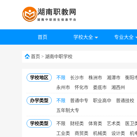
首页
学校大全
专业大全
首页
>
湖南中职学校
学校地区
不限
长沙市
株洲市
湘潭市
衡阳
永州市
怀化市
娄底市
湘西州
办学类型
不限
普通中专
职业高中
普通技校
五年制大专
学校类型
不限
财经类
体育类
艺术类
医卫
工业类
商贸类
机械类
设计类
机