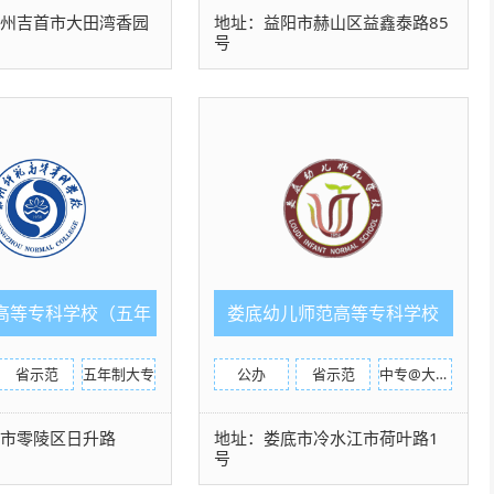
西州吉首市大田湾香园
地址：益阳市赫山区益鑫泰路85
号
高等专科学校（五年
娄底幼儿师范高等专科学校
制）
省示范
五年制大专
公办
省示范
中专@大专中职部
州市零陵区日升路
地址：娄底市冷水江市荷叶路1
号