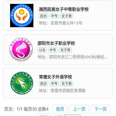
湘西民族女子中等职业学校
民办
中专
女子类
地址：吉首市雷公井13号
邵阳市女子职业学校
公办
中专
女子类
地址：邵阳市资江二桥桥西500米(棉纺厂门口)
常德女子外语学校
民办
中专
女子类
地址：常德市武陵区常澧路
页次：1/1 每页30 总数4
首页
上一页
下一页