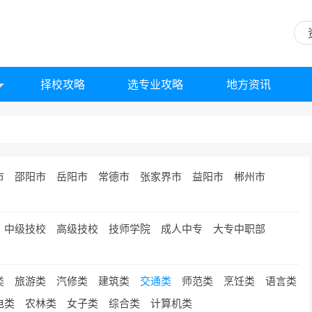
择校攻略
选专业攻略
地方资讯
市
邵阳市
岳阳市
常德市
张家界市
益阳市
郴州市
中级技校
高级技校
技师学院
成人中专
大专中职部
类
旅游类
汽修类
建筑类
交通类
师范类
烹饪类
语言类
电类
农林类
女子类
综合类
计算机类