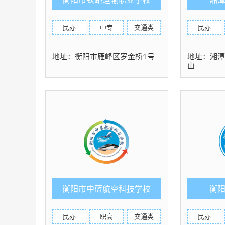
民办
中专
交通类
民办
地址：衡阳市雁峰区罗金桥1号
地址：湘
山
衡阳市中蓝航空科技学校
衡
民办
职高
交通类
民办