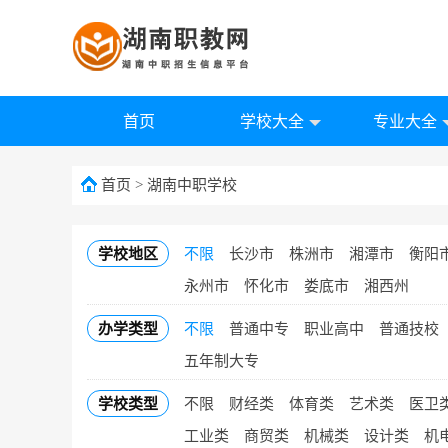
首页
学校大全
专业大全
首页
>
湖南中职学校
学校地区
不限
长沙市
株洲市
湘潭市
衡阳
永州市
怀化市
娄底市
湘西州
办学类型
不限
普通中专
职业高中
普通技校
五年制大专
学校类型
不限
财经类
体育类
艺术类
医卫
工业类
商贸类
机械类
设计类
机