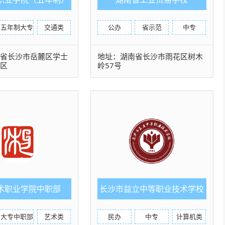
五年制大专
交通类
公办
省示范
中专
南省长沙市岳麓区学士
地址：湖南省长沙市雨花区树木
社区
岭57号
术职业学院中职部
长沙市益立中等职业技术学校
大专中职部
艺术类
民办
中专
计算机类