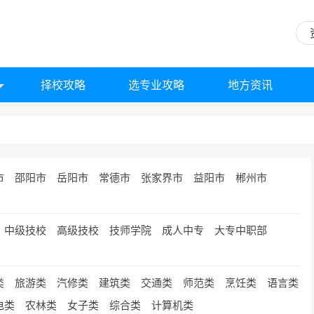
择校攻略
选专业攻略
地方资讯
市
邵阳市
岳阳市
常德市
张家界市
益阳市
郴州市
中级技校
高级技校
技师学院
成人中专
大专中职部
类
旅游类
汽修类
建筑类
交通类
师范类
烹饪类
语言类
电类
农林类
女子类
综合类
计算机类