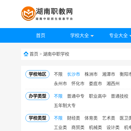
首页
学校大全
专业大全
首页
>
湖南中职学校
学校地区
不限
长沙市
株洲市
湘潭市
衡阳
永州市
怀化市
娄底市
湘西州
办学类型
不限
普通中专
职业高中
普通技校
五年制大专
学校类型
不限
财经类
体育类
艺术类
医卫
工业类
商贸类
机械类
设计类
机