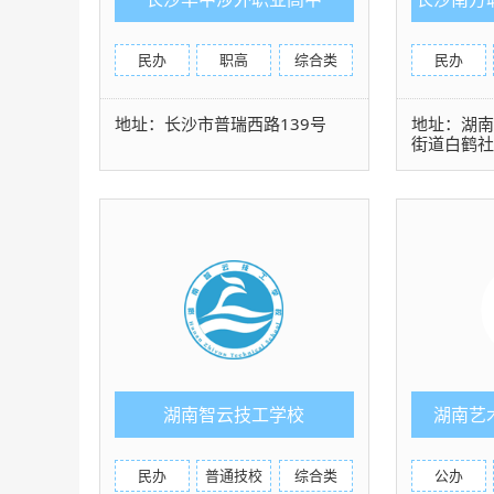
民办
职高
综合类
民办
地址：长沙市普瑞西路139号
地址：湖
街道白鹤
湖南智云技工学校
湖南艺
民办
普通技校
综合类
公办