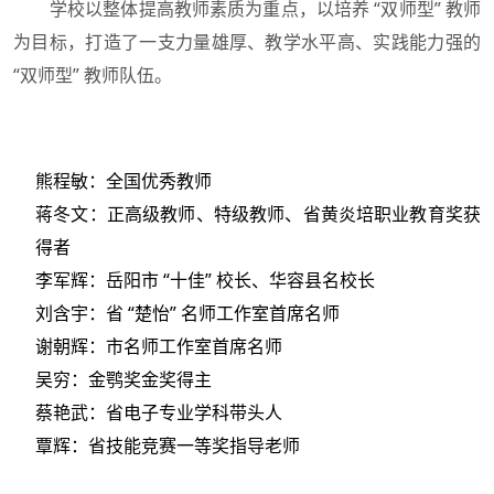
学校以整体提高教师素质为重点，以培养 “双师型” 教师
为目标，打造了一支力量雄厚、教学水平高、实践能力强的
“双师型” 教师队伍。
熊程敏：全国优秀教师
蒋冬文：正高级教师、特级教师、省黄炎培职业教育奖获
得者
李军辉：岳阳市 “十佳” 校长、华容县名校长
刘含宇：省 “楚怡” 名师工作室首席名师
谢朝辉：市名师工作室首席名师
吴穷：金鹗奖金奖得主
蔡艳武：省电子专业学科带头人
覃辉：省技能竞赛一等奖指导老师