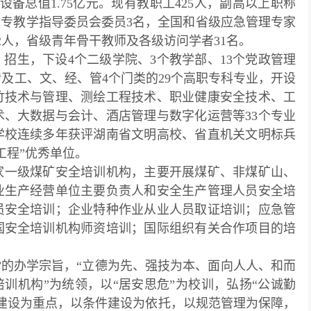
设备总值1.75亿元。现有教职工425人，副高以上职称
高职高专教学指导委员会委员3名，全国和省级应急管理专家
2人，省级青年骨干教师及各级访问学者31名。
）招生，下设4个二级学院、3个教学部、13个党政管理
及工、文、经、管4个门类的29个高职专科专业，开设
竹技术与管理、测绘工程技术、职业健康安全技术、工
、大数据与会计、酒店管理与数字化运营等33个专业
学校连续多年获评湖南省文明高校、省直机关文明标兵
工程”优秀单位。
家一级煤矿安全培训机构，主要开展煤矿、非煤矿山、
业生产经营单位主要负责人和安全生产管理人员安全培
员安全培训；企业特种作业从业人员取证培训；应急管
国安全培训机构师资培训；国际组织有关合作项目的培
”的办学宗旨，“立德为先、强技为本、面向人人、和而
训机构”为统领，以“居安思危”为校训，弘扬“公诚勤
建设为重点，以条件建设为依托，以规范管理为保障，