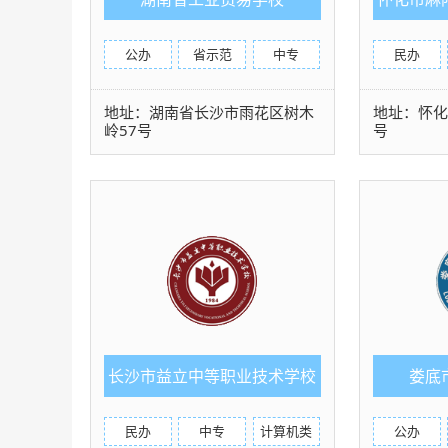
公办
省示范
中专
民办
地址：湖南省长沙市雨花区树木
地址：怀化
岭57号
号
长沙市益立中等职业技术学校
娄底
民办
中专
计算机类
公办