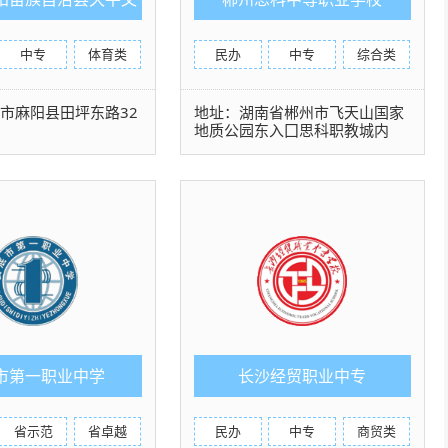
武职业学校
中专
体育类
民办
中专
综合类
市麻阳县田坪东路32
地址：湖南省郴州市飞天山国家
地质公园东入囗思科职教城内
市第一职业中学
长沙经贸职业中专
省示范
省卓越
民办
中专
商贸类