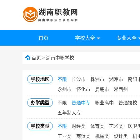
首页
学校大全
专业大全
首页
>
湖南中职学校
学校地区
不限
长沙市
株洲市
湘潭市
衡阳
永州市
怀化市
娄底市
湘西州
办学类型
不限
普通中专
职业高中
普通技校
五年制大专
学校类型
不限
财经类
体育类
艺术类
医卫
工业类
商贸类
机械类
设计类
机