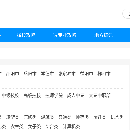
择校攻略
选专业攻略
地方资讯
市
邵阳市
岳阳市
常德市
张家界市
益阳市
郴州市
中级技校
高级技校
技师学院
成人中专
大专中职部
类
旅游类
汽修类
建筑类
交通类
师范类
烹饪类
语言类
电类
农林类
女子类
综合类
计算机类