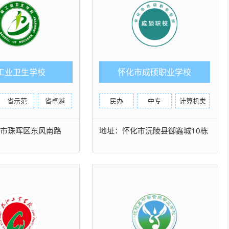
工业卫生学校
怀化市成硕职业学校
省示范
省卓越
民办
中专
计算机类
阳市珠晖区东风南路
地址：怀化市沅陵县御鑫城10栋