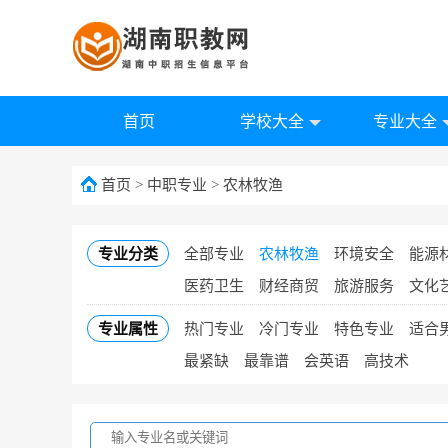
首页
学校大全
专业大全
首页
>
中职专业
>
农林牧渔
专业分类
全部专业
农林牧渔
环境安全
能源
医药卫生
财经商贸
旅游服务
文化
专业属性
热门专业
冷门专业
特色专业
适合
最紧缺
最靠谱
会英语
高技术