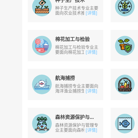
种子生产技术
种子生产技术专业主要
面向农业技术推广、种
[详情]
子生产经营等单位，从
事农作物、经济作物良
种繁育与推广；种子检
验加工、营销服务等
工......
棉花加工与检验
棉花加工与检验专业主
要面向棉花加工企业、
[详情]
纤维检验单位及棉花储
运和商贸企业，从事棉
花收购检验、棉花加工
设备维修、皮棉储存
与......
航海捕捞
航海捕捞专业主要面向
海洋渔业捕捞生产领
[详情]
域，从事航海捕捞生
产、网渔具制造等工
作。培养掌握航海捕捞
作业的基础知识与基本
技能；......
森林资源保护与管理
森林资源保护与管理专
业主要面向森林生态保
[详情]
护区、森林自然旅游区