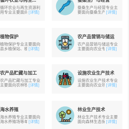
循环农业与再生资源利用
蚕桑生产与经营
循环农业与再生资源利
蚕桑生产与经营专业主
用专业主要面向农业生
[详情]
要面向蚕桑生产基地、
[详情]
态园区、农业科技示范
蚕桑生产专业户和蚕桑
园区、立体农业园区、
技术推广等单位，从事
农村专业经济合作组织
蚕桑生产、蚕种孵化、
等单位，从事循环农
新品种推广与技术服
业......
务......
植物保护
农产品营销与储运
植物保护专业主要面向
农产品营销与储运专业
县乡植保站、植物检疫
[详情]
主要面向农业专业合作
[详情]
机构、农药销售等单
经济组织、农产品经营
位，从事农作物、经济
企业等单位，从事农产
作物、园林植物的检
品市场策划、经营与储
疫、病虫害诊断及综合
运等工作。培养掌握
防治......
市......
农产品贮藏与加工
设施农业生产技术
农产品贮藏与加工专业
设施农业生产技术专业
主要面向农林牧渔产品
[详情]
主要面向农业场圃、农
[详情]
加工的各类企业，从事
业科技示范园、农业技
传统名特优农林牧渔产
术推广站等单位，从事
品的加工、保鲜、储
设施农业设备的使用与
藏、运输、经营等工
维护，设施农作物栽
作。......
培......
海水养殖
林业生产技术
海水养殖专业主要面向
林业生产技术专业主要
海水养殖场等单位，从
[详情]
面向森林生态保护区、
[详情]
事海水水生动物养殖生
森林自然旅游区等单