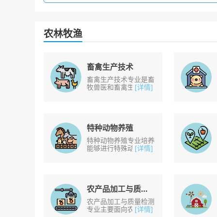
农林牧渔
畜禽生产技术
畜禽生产技术专业是畜
牧兽医和畜禽生产与疾
[详情]
病防治合并的专业，主
要是为了培养面向养殖
场、畜产品加工厂等领
域，从事畜禽生产、
繁......
特种动物养殖
特种动物养殖专业培养
能够进行特殊动物饲养
[详情]
管理，疾病预防，动物
产品加工，销售，企业
管理等工作的高级技术
人才。主要学习课程
包......
农产品加工与质量检测
农产品加工与质量检测
专业主要面向农产品质
[详情]
量安全检测中心、质量