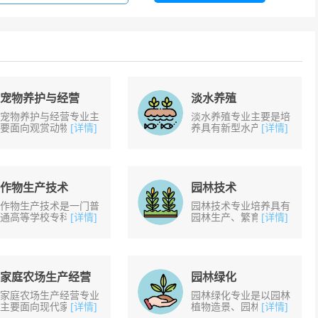
宠物养护与经营
淡水养殖
宠物养护与经营专业主
淡水养殖专业主要是培
要面向观赏动物养殖
[详情]
养具有新型水产养殖生
[详情]
场、警犬基地、宠物医
产、管理与营销，渔业
院、宠物美容院、宠物
资源高效利用与管理，
收容所等单位，从事宠
渔业环境保护方面的基
物与观赏动物饲养、美
本理论、基本知识和
容......
基......
作物生产技术
园林技术
作物生产技术是一门普
园林技术专业培养具有
通高等学校专科专业，
[详情]
园林生产、繁育、养
[详情]
属农业类专业，基本修
护、绿地规划设计等专
业年限为三年。2015
业技能，从事园林树木
年，教育部将作物生产
与花卉的良种繁育、园
技术、热带作物生产技
林绿地规划设计、种植
术......
及......
家庭农场生产经营
园林绿化
家庭农场生产经营专业
园林绿化专业是以园林
主要面向现代家庭农
[详情]
植物造景、园林设计及
[详情]
场、农业企业等行业企
施工图识读、园林植物