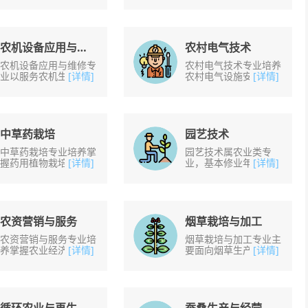
业和部门，从事果蔬花
栽培与养护管理、园林
卉及农作物生产、良种
制图、苗木生产技术、
繁育、园林绿化养护、
园林测量、园林盆景
花......
与......
农机设备应用与维修
农村电气技术
农机设备应用与维修专
农村电气技术专业培养
业以服务农机生产、管
[详情]
农村电气设施安装、管
[详情]
理和服务为第一线，掌
理和维护人员，毕业后
握职业岗位所需的基础
主要面向农村生产用电
知识及专业技能，掌握
与农村社区民用电系
农机企业管理及农机
统，从事农村电气设施
装......
的......
中草药栽培
园艺技术
中草药栽培专业培养掌
园艺技术属农业类专
握药用植物栽培育种、
[详情]
业，基本修业年限为三
[详情]
药用植物病虫害防治基
年。2015年，教育部
本知识，具备中药材鉴
将园艺技术、都市园
定、中药材加工、中药
艺、设施园艺工程、商
材市场营销、中药材
品花卉和食药用菌（部
管......
分）五......
农资营销与服务
烟草栽培与加工
农资营销与服务专业培
烟草栽培与加工专业主
养掌握农业经济基础理
[详情]
要面向烟草生产基地、
[详情]
论以及农资推销、谈
烟草生产专业户等单
判、管理基本知识，具
位，从事烟草栽培、烟
备农业市场调查分析、
叶调制加工与分级、烟
农资产品销售渠道开
草品质分析、烟产品营
拓、......
销......