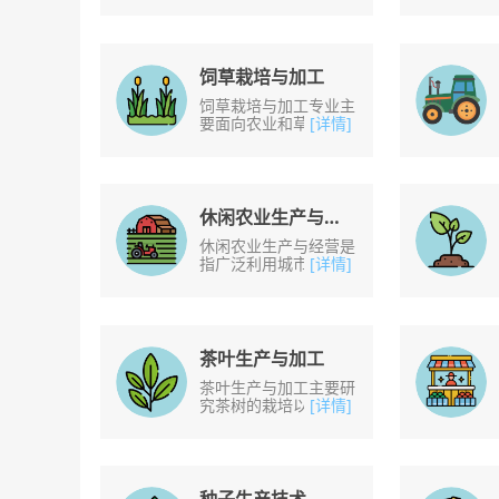
技术监督部门、农产品
批发市场等企事业单
位，从事农产品卫生监
督......
饲草栽培与加工
饲草栽培与加工专业主
要面向农业和草地畜牧
[详情]
业等行业，培养掌握植
物与植物生理、植物生
产与环境、饲草营养等
知识，能够从事饲草
栽......
休闲农业生产与经营
休闲农业生产与经营是
指广泛利用城市郊区的
[详情]
空间、农业的自然资源
和乡村民俗风情及乡村
文化等条件，通过合理
规划、设计、施工，
建......
茶叶生产与加工
茶叶生产与加工主要研
究茶树的栽培以及茶叶
[详情]
的生产、加工、检验、
审评、营销等方面基本
知识和技能，进行茶树
培育、茶叶生产与贸
易......