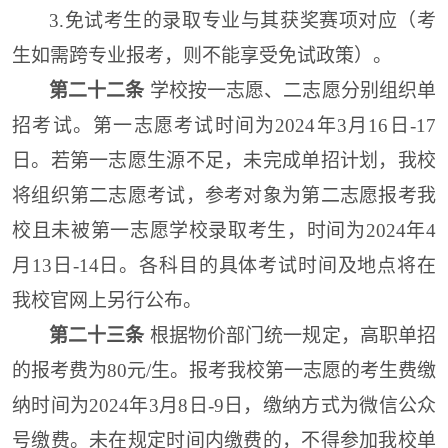
3.免试考生的录取专业与其获奖赛项对应（考
生如需跨专业报考，则不能享受免试政策）。
第二十二条
学校
按一志愿、二志愿分别组织
单
招
考试。第一志愿考试时间为2024年3月16日-17
日
。
若第一志愿生源不足，
未完成单招计划
，我校
将
组织第二志愿考试，
参考对象为第二志愿报考我
校且未被第一志愿学校录取考生，
时间为2024年4
月13日-14日。
各科目的具体考试时间及地点将在
我校官网上另行公布
。
第二十三条
根据物价部门统一规定，高职单招
的报考费为80元/生。报考我校第一志愿的考生
费缴
纳
时间为
2024年3月
8
日-
9
日
，
缴纳方式
为
微信公众
号缴费
。
未在规定时间内缴费的，不得参加我校单