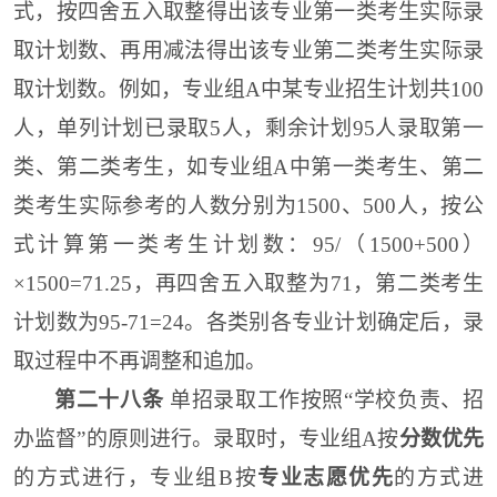
式
，
按四舍五入取整得出该
专业
第一类
考生实际录
取计划数、
再用减法得出该
专业
第二类考生
实际录
取计划数。例如，
专业组A中
某专业招生计划共100
人，单列
计划已
录取5人，剩余计划95人
录取第一
类、第二类
考
生
，如
专业组A中
第一类考生
、
第二
类考生实际参考的人数分别为
150
0
、50
0
人，
按公
式
计算第一类考生计划数：
95/（1500+500）
×1500=71.25，再四舍五入取整为71，
第二类考生
计划数
为95-71=24
。各类别各专业计划确定后，录
取过程中不再调整和追加。
第二十八条
单招录取工作按照“学校负责、招
办监督”的原则进行。录取时，专业组A按
分数优先
的方式进行，专业组B按
专业志愿优先
的方式进