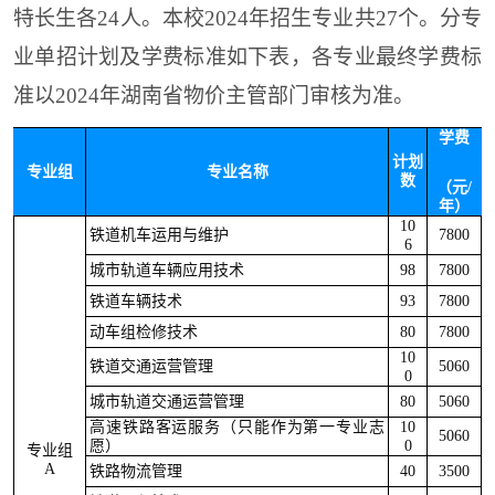
特长生各24人。
本校
2024年招生专业共27个。
分专
业
单招
计划及学费标准如下表，各专业最终学费标
准以202
4
年湖南省物价主管部门审核为准。
学费
计划
专业组
专业名称
数
（元/
年）
10
铁道机车运用与维护
7800
6
城市轨道车辆应用技术
98
7800
铁道车辆技术
93
7800
动车组检修技术
80
7800
10
铁道交通运营管理
5060
0
城市轨道交通运营管理
80
5060
高速铁路客运服务（只能作为第一专业志
10
5060
愿）
0
专业组
A
铁路物流管理
40
3500