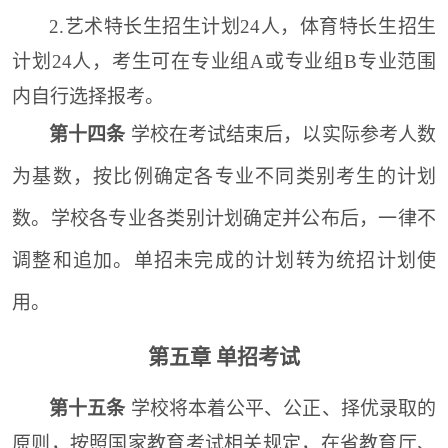
2
.
艺术特长生
招生计划
24
人
，
体育特长生
招生
计划
24
人
，
考生
可在
专业组A或专业组B
专业范围
内自行选择报考。
第十四条
学校在
考试结束后，以实际参考人数
为基数，按比例确定各专业不同类别考生的计划
数。
学校
各专业各类别计划确定并公布后，一律不
调整和追加
。单招未完成的计划转为统招计划使
用。
第五章
单招考试
第十五条
学
校将本着公平、公正、择优录取的
原则，按照国家教育考试相关规定，在省教育厅、