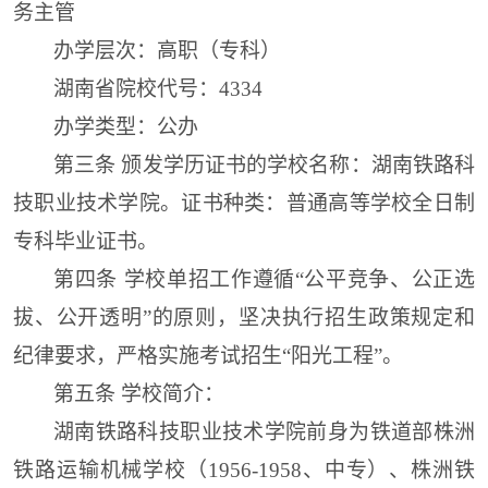
务主管
办学层次：高职
（
专科
）
湖南省院校代号：4334
办学类型：公办
第三条
颁发学历证书的学校名称
：
湖南铁路科
技职业技术学院
。
证书种类
：
普通高等学校全日制
专科毕业证书
。
第四条
学校
单招
工作遵循“公平竞争、公
正
选
拔、公开
透明
”的原则
，坚决执行招生政策规定和
纪律要求，严格
实施考试招生“阳光工程”
。
第五条
学校简介：
湖南铁路科技职业技术学院
前身为铁道部株洲
铁路运输机械学校（1956-1958、中专）、株洲铁