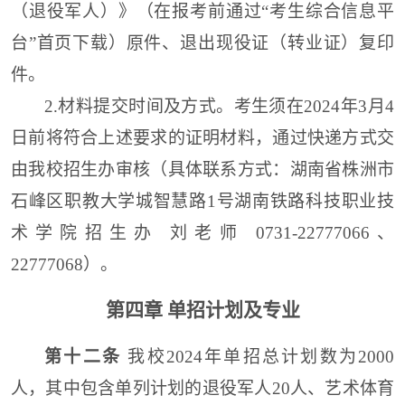
（退役军人）》
（
在报考前通过“考生综合信息平
台”首页下载
）
原件
、
退出现役证
（
转业证
）
复印
件
。
2.
材料提交时间及方式
。
考生
须在2024年3月4
日前将符合上述要求的
证明材料
，
通过快递方式交
由我校招生办审核（具体联系方式：湖南省株洲市
石峰区职教大学城智慧路1号湖南铁路科技职业技
术学院招生办 刘老师 0731-22777066、
22777068）。
第四章
单招计划
及专业
第十
二
条
我校
202
4
年单招
总
计划数为
2000
人
，其中包
含单列计划的退役军人20人、艺术体育