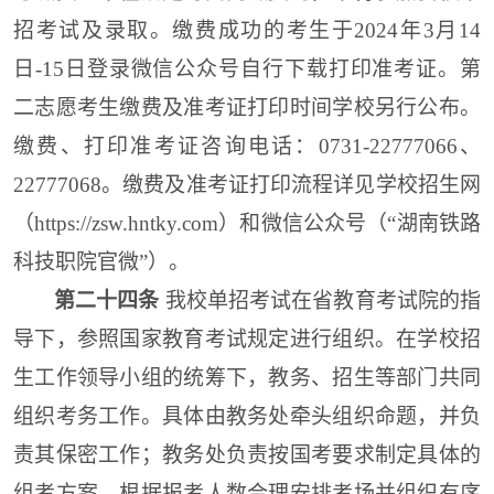
招考试及录取。
缴费成功的考生于
2024年3月
14
日-1
5
日
登录微信公众号自行下载打印准考证。第
二志愿考生缴费及准考证打印时间学校另行公布。
缴费
、
打印准考证咨询电话：
0731-22777066、
22777068
。缴费
及
准考证打印流程详见学
校
招生网
（https://zsw.hntky.com）和微信公众号（“湖南铁路
科技职院官微”）
。
第二十四条
我校单招考试在省教育考试院的指
导下，参照国家教育考试规定进行组织。在学校招
生工作领导小组的统筹下，教务、招生等部门共同
组织考务工作。具体
由教务处牵头组织命题，并负
责其保密工作
；
教务处负责按国考要求制定具体的
组考方案，根据报考人数合理安排考场并组织有序