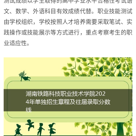
测试成绩
以
学生取得的
高中学业水平合格性考试语
文、数学、
外语
科目
有效
成绩
代替
。职业技能测试
由学校组织，学校按照人才培养需要
采取笔试
、
实
践操作
或技能展示等方式
进行，重点考察
考生
的职
业适应性。