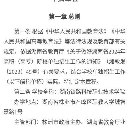
第一章
总则
第一条
根据《中华人民共和国教育法》《中华
人民共和国高等教育法》等法律法规及教育部有关
规定，
依据
湖南省教育厅《关于做好
湖南省
202
4
年
高职
（
高专
）
院校单独招生工作的通知》（湘教
发
〔202
3
〕
49
号）
有关要求
，结合
学校
单独招生工作
（
以下简称单招
）
实际，特制定本章程。
第二条
学校
全
称
：
湖南铁路科技职业技术学院
办学地点
：
湖南省株洲市石峰区职教大学城智
慧路1号
主管部门：株洲市政府主办、湖南省教育厅业