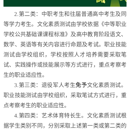
2
.第二类：
中职考生和往届普通高中考生及同
等学力考生
。
文化素质测试由学校依据《中等职业
学校公共基础课课程标准》及高中教育阶段语文、
数学、英语等有关内容进行命题及考试。
职业技能
测试
由学校组织，学校按照人才培养需要
采取笔
试
、
实践操作
或技能展示等方式
进行，重点考察
考
生
的职业适应性。
3.第三类：
退役军人考生
免予
文化素质测试
。
职业技能测试
由学校组织，
采取笔试方式
进行，重
点考察
考生
的职业适应性。
4
.第
四
类：
艺术体育
特长生
。
文化素质测试根
据学生类别不同，分别采取上述第一类或第二类的