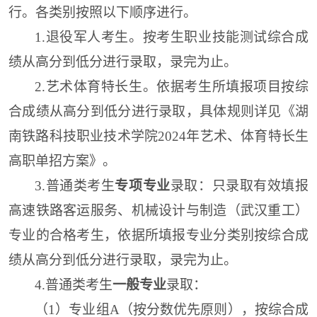
行。各类别按照以下顺序进行。
1.
退役军人
考生。
按考生职业
技能
测试
综合
成
绩从高分到低分进行录取，录
完
为止。
2
.
艺术体育
特长生
。
依据考生所填报项目按
综
合
成绩从高分到低分进行录取
，
具体规则
详见《
湖
南铁路科技职业技术
学院2024年艺术、体育特长生
高职单招方案》。
3
.
普通类考生
专项专业
录取：只录取有效填报
高速铁路客运服务、机械设计与制造（武汉重工）
专业的合格考生，依据
所填报
专业分类别
按
综合
成
绩从高分到低分进行录取
，
录
完
为止
。
4.
普通类考生
一般专业
录取
：
（1）专业组A（按分数优先原则），
按
综合成