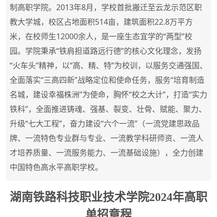
制高职学院。2013年8月，学校首批搬迁至云龙示范区职
教大学城，校区占地面积514亩，建筑面积22.8万平方
米，在校师生12000余人，是一座生态宜学的“两型”校
园。学院秉承“铁肩担道路远行德”的核心文化理念，发扬
“火车头”精神，以“高、精、特”为校训，以服务交通强国、
全面落实“三高四新”战略定位和使命任务，服务“培育制造
名城，建设幸福株洲”为使命，胸怀“校之大计”，打造“实力
铁科”，全面推进铸魂、强基、裂变、壮骨、赋能、聚力、
升级“七大工程”，奋力建设“六个一流”（一流党建思政品
牌、一流特色专业群与专业、一流教学科研师资、一流人
才培养质量、一流服务能力、一流基础设施），全力创建
中国特色高水平高职学校。
湖南铁路科技职业技术学院
2024
年高职
单招章程