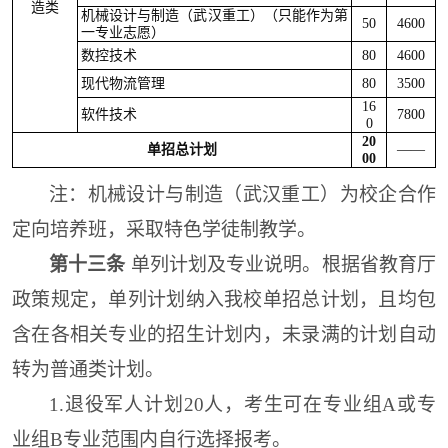
造类
机械设计与制造（武汉重工）（只能作为第
50
4600
一专业志愿）
数控技术
80
4600
现代物流管理
80
3500
16
软件技术
7800
0
20
单招总计划
——
00
注：
机械设计与制造（武汉重工）为校企合作
定向培养班，采取特色学徒制教学。
第十三条
单
列计划
及专业说明。根据省教育厅
政策规定，单列计划纳入我校单招总计划，且均包
含在各相关专业的招生计划内，未录满的计划自动
转为普通类计划。
1.退役军人计划
20人，考生
可在
专业组A或专
业组B
专业范围内自行选择报考。