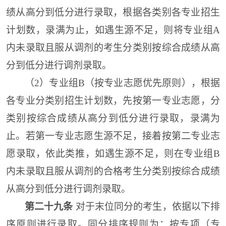
绩
从高分到低分进行录取
，
根据各
类别各专业
招生
计划数，录满为止
，
如遇生源不足，则
将
专业组
A
内未录取且服从调剂的考生
分类别
按
综合成绩
从高
分到低分进行调剂录取。
（2）专业组B（按专业志愿优先原则），
根据
各专业分类别招生计划数，
先
按
第一专业志愿，
分
类别
按综合成绩
从高分到低分进行录取
，
录满为
止
。
若第一专业志愿生源不足，接着按第二专业志
愿录取，依此类推，
如遇生源不足，则
在
专业组
B
内未录取且服从调剂的
合格
考生
分类别
按
综合成绩
从高分到低分进行调剂录取。
第二十九条
对于末位同分的考生，依据以下排
序原则进行录取。同分排序规则为：按专项（专