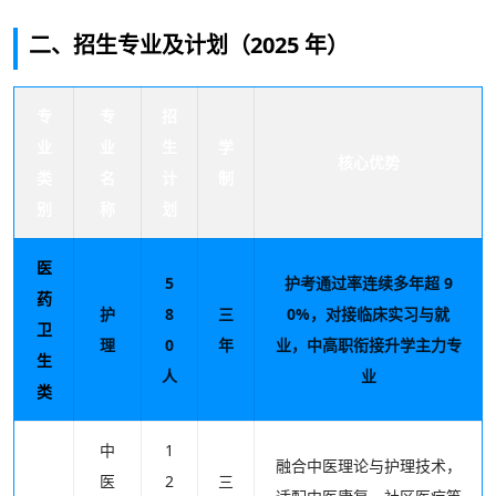
二、招生专业及计划（2025 年）
专
专
招
业
业
生
学
核心优势
类
名
计
制
别
称
划
医
5
护考通过率连续多年超 9
药
护
8
三
0%，对接临床实习与就
卫
理
0
年
业，中高职衔接升学主力专
生
人
业
类
中
1
融合中医理论与护理技术，
医
2
三