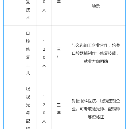
复
0
年
场景
技
人
术
口
腔
1
与义齿加工企业合作，培养
修
2
三
口腔器械制作与修复技能，
复
0
年
就业方向明确
工
人
艺
眼
视
1
对接眼科医院、眼镜连锁企
光
2
三
业，可考取验光师、配镜师
与
0
年
等资格证
配
人
镜