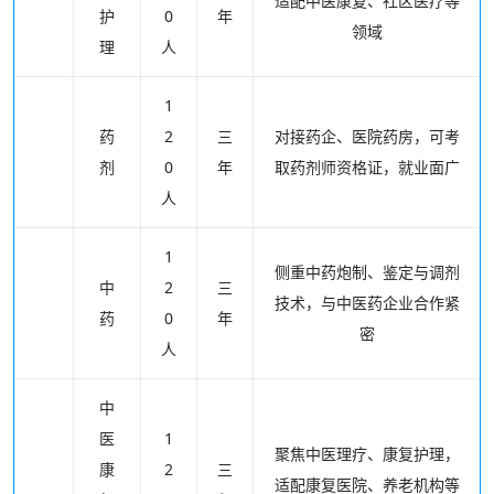
适配中医康复、社区医疗等
护
0
年
领域
理
人
1
药
2
三
对接药企、医院药房，可考
剂
0
年
取药剂师资格证，就业面广
人
1
侧重中药炮制、鉴定与调剂
中
2
三
技术，与中医药企业合作紧
药
0
年
密
人
中
医
1
聚焦中医理疗、康复护理，
康
2
三
适配康复医院、养老机构等