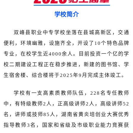
学校简介
双峰县职业中专学校坐落在县城
高新
区，交通
便利，环境幽雅，设施齐全
，
开设了
1
0
个特色品牌
专业，在校学生
近
4000
余人。
目前
投资一个亿的
学
校
二期
建设
工程正在稳步推进，新建的图书馆、学
生宿舍楼、综合楼将于
2025
年9月完成主体竣工。
学校有一支高素质教师队伍，
228
名专任教师
中，有特级教师
2
人，正高级讲师
2
人，高级讲师
52
名，讲师或技师
85
人，湖南省黄炎培创业大赛优秀
指导教师
3
名，国家和省级及市级职业能力竞赛获