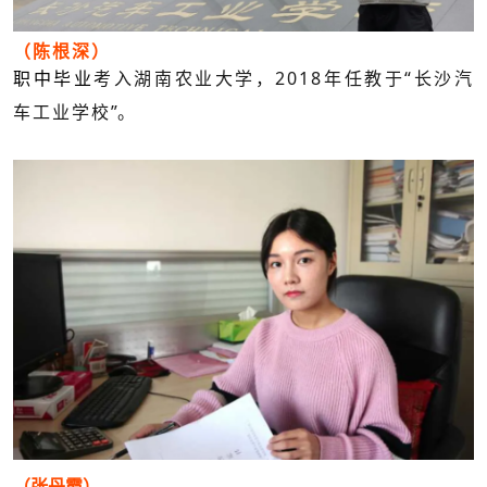
（陈根深）
2018
“
职中毕业
考入湖南农业大学，
年任教于
长沙汽
”
车工业学校
。
（张丹霞）