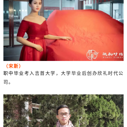
（宋斯）
职中毕业
考入吉首大学，大学毕业后创办欣礼时代公
司。