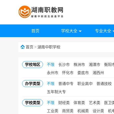
首页
学校大全
专业大全
首页
>
湖南中职学校
学校地区
不限
长沙市
株洲市
湘潭市
衡阳
永州市
怀化市
娄底市
湘西州
办学类型
不限
普通中专
职业高中
普通技校
五年制大专
学校类型
不限
财经类
体育类
艺术类
医卫
工业类
商贸类
机械类
设计类
机