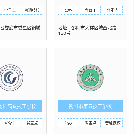
校
省重点
普通技校
公办
省骨干
省重点
南省娄底市娄星区钢城
地址：邵阳市大祥区城西北路
120号
浏阳高级技工学校
衡阳市第五技工学校
省骨干
省重点
公办
省重点
普通技校