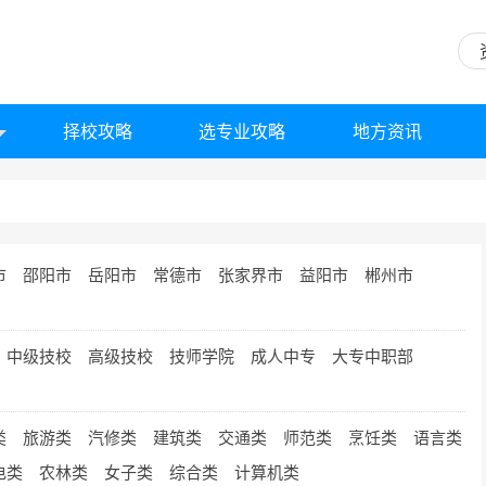
择校攻略
选专业攻略
地方资讯
市
邵阳市
岳阳市
常德市
张家界市
益阳市
郴州市
中级技校
高级技校
技师学院
成人中专
大专中职部
类
旅游类
汽修类
建筑类
交通类
师范类
烹饪类
语言类
电类
农林类
女子类
综合类
计算机类