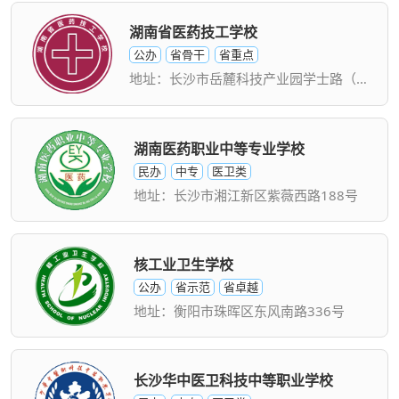
湖南省医药技工学校
公办
省骨干
省重点
地址：长沙市岳麓科技产业园学士路（含浦校区）
湖南医药职业中等专业学校
民办
中专
医卫类
地址：长沙市湘江新区紫薇西路188号
核工业卫生学校
公办
省示范
省卓越
地址：衡阳市珠晖区东风南路336号
长沙华中医卫科技中等职业学校