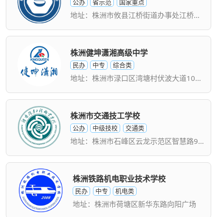
公办
省示范
国家重点
地址：株洲市攸县江桥街道办事处江桥社区（商业西路）
株洲健坤潇湘高级中学
民办
中专
综合类
地址：株洲市渌口区湾塘村伏波大道100号
株洲市交通技工学校
公办
中级技校
交通类
地址：株洲市石峰区云龙示范区智慧路99号
株洲铁路机电职业技术学校
民办
中专
机电类
地址：株洲市荷塘区新华东路向阳广场