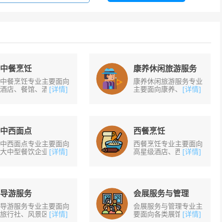
中餐烹饪
康养休闲旅游服务
中餐烹饪专业主要面向
康养休闲旅游服务专业
酒店、餐馆、酒楼等餐
[详情]
主要面向康养、休闲、
[详情]
饮企业以及企事业单位
旅游等行业企业,培养
的餐厅，从事中式烹
从事运动休闲、生活休
调、中式面点制作及厨
闲、康乐服务、旅游服
房、餐厅的管理工作。
务等工作的实用型人
培......
才......
中西面点
西餐烹饪
中西面点专业主要面向
西餐烹饪专业主要面向
大中型餐饮企业、或独
[详情]
高星级酒店、西餐厅、
[详情]
立的中式面点企业及烘
咖啡厅等餐饮企业，从
焙、西点企业，从事中
事西餐厨房热菜烹饪、
西面点生产、艺术面包
冷菜制作、西式点心制
师、糕点主厨、菜单
作及西式厨房管理工
设......
作......
导游服务
会展服务与管理
导游服务专业主要面向
会展服务与管理专业主
旅行社、风景区、展览
[详情]
要面向各类展馆、会展
[详情]
馆、博物馆及相关企
公司、会展型酒店等企