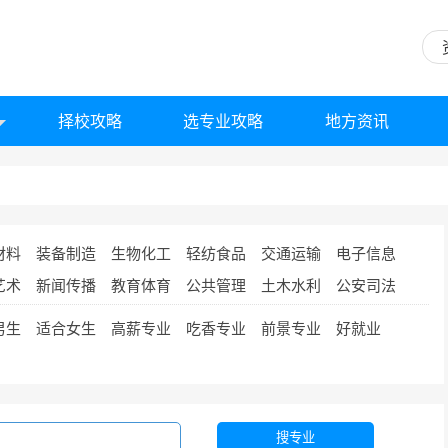
择校攻略
选专业攻略
地方资讯
材料
装备制造
生物化工
轻纺食品
交通运输
电子信息
艺术
新闻传播
教育体育
公共管理
土木水利
公安司法
男生
适合女生
高薪专业
吃香专业
前景专业
好就业
搜专业