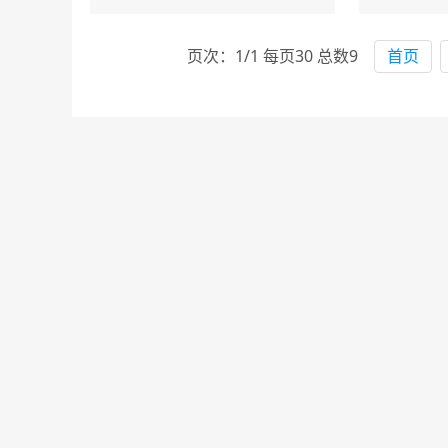
茶博物馆等职业岗位
群，能从事茶事接待、
茶艺表演、茶叶销售
页次：1/1 每页30 总数9
首页
（导......