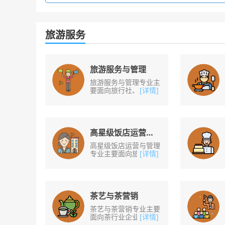
旅游服务
旅游服务与管理
旅游服务与管理专业主
要面向旅行社、旅游景
[详情]
点、各类展馆等旅游企
事业单位，旅行社、旅
游景点、各类展馆等旅
游企事业单位等工
作。......
高星级饭店运营与管理
高星级饭店运营与管理
专业主要面向旅游行业
[详情]
的高星级饭店、高档度
假村、豪华邮轮等企
业，培养从事高星级饭
店及同类型企业餐饮、
客......
茶艺与茶营销
茶艺与茶营销专业主要
面向茶行业企业、茶企
[详情]
门店销售、茶馆服务、