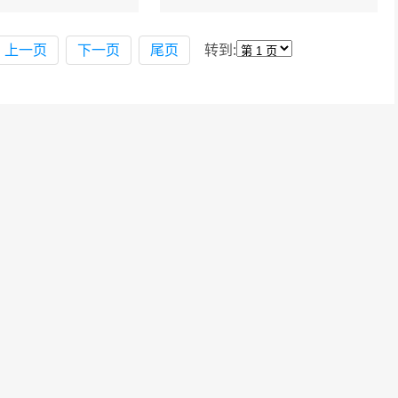
业，从事带团旅游、导
事业单位，从事会展服
游讲解、旅游接待、场
务、策划、设计、营销
馆导引与解说及其他相
等工作。培养掌握与
上一页
下一页
尾页
转到:
关......
会......