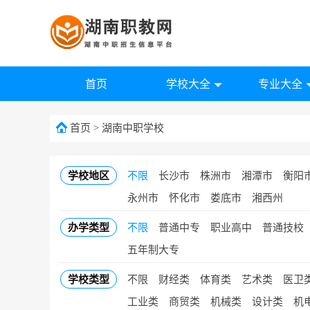
首页
学校大全
专业大全
首页
>
湖南中职学校
学校地区
不限
长沙市
株洲市
湘潭市
衡阳
永州市
怀化市
娄底市
湘西州
办学类型
不限
普通中专
职业高中
普通技校
五年制大专
学校类型
不限
财经类
体育类
艺术类
医卫
工业类
商贸类
机械类
设计类
机