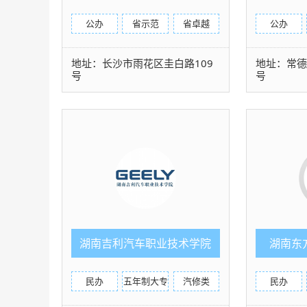
机电
公办
省示范
省卓越
公办
地址：长沙市雨花区圭白路109
地址：常德
号
号
湖南吉利汽车职业技术学院
湖南东
（五年制）
民办
五年制大专
汽修类
民办