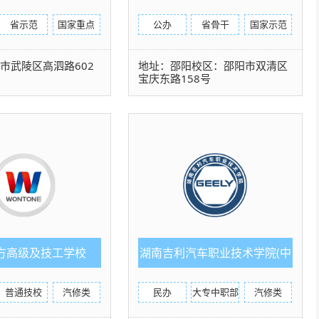
职业技术学院）
省示范
国家重点
公办
省骨干
国家示范
市武陵区高泗路602
地址：邵阳校区：邵阳市双清区
宝庆东路158号
方高级及技工学校
湖南吉利汽车职业技术学院(中
职部)
普通技校
汽修类
民办
大专中职部
汽修类