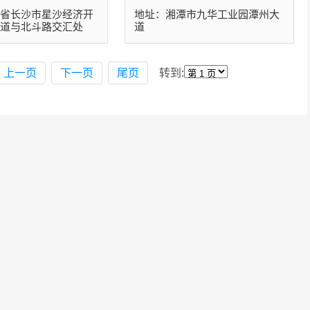
南省长沙市星沙经济开
地址：湘潭市九华工业园潭州大
大道与北斗路交汇处
道
上一页
下一页
尾页
转到: