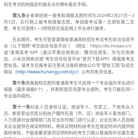
招生考试机构指定的报名点办理补报名手续。
第九条
全省单招统一报考和填报志愿时间为2024年2月27日－3
月5日，实行网上报考和填报志愿。单招报考设第一志愿和第二志
愿，考生可选择1－2所院校在指定网上平台进行报考。
在此期间，考生可登录湖南省普通高校招生考试考生综合信息平
台（以下简称“考生综合信息平台”）（网址：https://ks.hneao.cn）
或“潇湘高考”APP（通过苹果应用商店、腾讯应用宝、华为应用商
店、小米应用商店或“考生综合信息平台”首页下载APP）填报报考志
愿信息。请考生在报考前注意关注我校微信公众号“楚怡工院”及招生
网站（
http://www.hunangy.com/zjc/
）公布的有关信息。
第十条
填报我校志愿的普通类考生可选择一个专业组内专业进行
填报（最多填报6个），并表明是否同意专业调剂，考生只能在同一
专业组内调剂。
第十一条
社会人员身份认定。退役军人、农民工、下岗失业人
员、新型职业农民分别由户籍所在县（市、区）退役军人事务部门、
人力资源社会保障部门及农业农村部门进行认定；企业在岗人员由相
关企业提供在岗证明材料。相关证明材料由考生在规定时间内提供给
我校审核，不能按要求提供证明材料的考生只能以普通高中往届生或