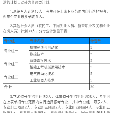
满的计划自动转为普通类计划。
1.退役军人计划15人，考生可在上表专业范围内自行选择报考，
但每个专业最多录取 5 人。
2.其他社会人员（农民工、下岗失业人员、新型职业农民和企业
在岗人员）计划30人，分专业计划见下表：
专业组
专业名称
计划数
机械制造与自动化
5
专业组一
数控技术
5
智能焊接技术
5
专业组二
智能工程机械运用技术
5
电气自动化技术
5
专业组三
工业机器人技术
5
合 计
30
3.艺术特长生招生计划2人，体育特长生招生计划28人，考生可
在上表单招专业范围内自行选择报考专业，其中专业组一限录2人、
专业组二限录2人、专业组三限录2人、专业组四限录4人、专业组五
限录8人、专业组六限录8人、专业组七限录4人，同一专业原则上录