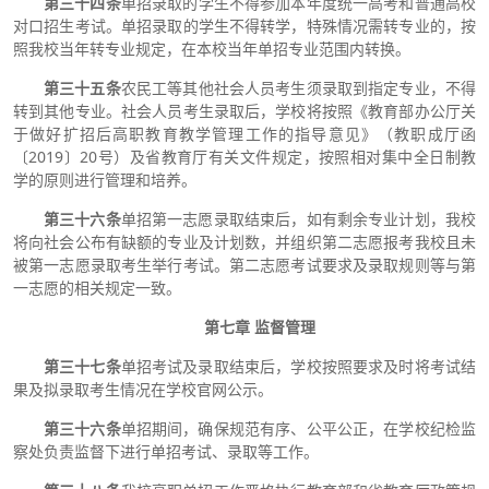
第三十
四
条
单招录取的学生不得参加本年度统一高考和普通高校
对口招生考试。单招录取的学生不得转学，特殊情况需转专业的，按
照我校当年转专业规定，在本校当年单招专业范围内转换。
第三十
五
条
农民工等其他社会人员考生须录取到指定专业，不得
转到其他专业。社会人员考生录取后，学校将按照《教育部办公厅关
于做好扩招后高职教育教学管理工作的指导意见》（教职成厅函
〔2019〕20号）及省教育厅有关文件规定，按照相对集中全日制教
学的原则进行管理和培养。
第三十六条
单招第一志愿录取结束后，如有剩余专业计划，我校
将向社会公布有缺额的专业及计划数，并组织第二志愿报考我校且未
被第一志愿录取考生举行考试。第二志愿考试要求及录取规则等与第
一志愿的相关规定一致。
第七章 监督管理
第三十七条
单招考试及录取结束后，学校按照要求及时将考试结
果及拟录取考生情况在学校官网公示。
第三十六条
单招期间，确保规范有序、公平公正，在学校纪检监
察处负责监督下进行单招考试、录取等工作。