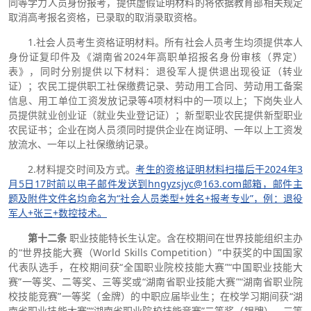
同等学力人员身份报考，提供虚假证明材料的将依据教育部相关规定
取消高考报名资格，已录取的取消录取资格。
1.社会人员考生资格证明材料。所有社会人员考生均须提供本人
身份证复印件及《湖南省2024年高职单招报名身份审核（界定）
表》，同时分别提供以下材料：退役军人提供退出现役证（转业
证）；农民工提供职工社保缴费记录、劳动用工合同、劳动用工备案
信息、用工单位工资发放记录等4项材料中的一项以上；下岗失业人
员提供就业创业证（就业失业登记证）；新型职业农民提供新型职业
农民证书；企业在岗人员须同时提供企业在岗证明、一年以上工资发
放流水、一年以上社保缴纳记录。
2.材料提交时间及方式。
考生的资格证明材料扫描后于2024年3
月5日17时前以电子邮件发送到hngyzsjyc@163.com邮箱，邮件主
题及附件文件名均命名为“社会人员类型+姓名+报考专业”，例：退役
军人+张三+数控技术。
第十二条
职业技能特长生认定。含在校期间在世界技能组织主办
的“世界技能大赛（World Skills Competition）”中获奖的中国国家
代表队选手，在校期间获“全国职业院校技能大赛”“中国职业技能大
赛”一等奖、二等奖、三等奖或“湖南省职业技能大赛”“湖南省职业院
校技能竞赛”一等奖（金牌）的中职应届毕业生；在校学习期间获“湖
南省职业技能大赛”“湖南省职业院校技能竞赛”二等奖（银牌）、三等