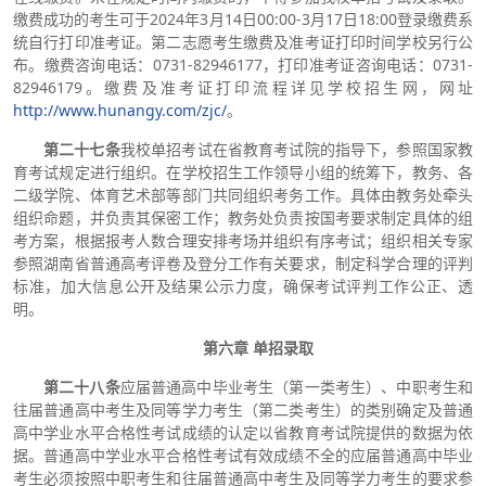
缴费成功的考生可于2024年3月14日00:00-3月17日18:00登录缴费系
统自行打印准考证。第二志愿考生缴费及准考证打印时间学校另行公
布。缴费咨询电话：0731-82946177，打印准考证咨询电话：0731-
82946179。缴费及准考证打印流程详见学校招生网，网址
http://www.hunangy.com/zjc/
。
第二十
七
条
我校单招考试在省教育考试院的指导下，参照国家教
育考试规定进行组织。在学校招生工作领导小组的统筹下，教务、各
二级学院、体育艺术部等部门共同组织考务工作。具体由教务处牵头
组织命题，并负责其保密工作；教务处负责按国考要求制定具体的组
考方案，根据报考人数合理安排考场并组织有序考试；组织相关专家
参照湖南省普通高考评卷及登分工作有关要求，制定科学合理的评判
标准，加大信息公开及结果公示力度，确保考试评判工作公正、透
明。
第六章 单招录取
第二十八条
应届普通高中毕业考生（第一类考生）、中职考生和
往届普通高中考生及同等学力考生（第二类考生）的类别确定及普通
高中学业水平合格性考试成绩的认定以省教育考试院提供的数据为依
据。普通高中学业水平合格性考试有效成绩不全的应届普通高中毕业
考生必须按照中职考生和往届普通高中考生及同等学力考生的要求参