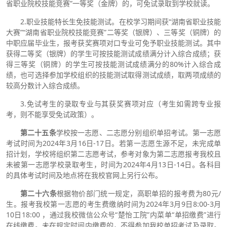
省职业院校技能竞赛”一等奖（金牌）的，可免试录取到学校就读。
2.职业技能特长生免技能测试。在校学习期间获“湖南省职业技能
大赛”“湖南省职业院校技能竞赛”二等奖（银牌）、三等奖（铜牌）的
中职应届毕业生，报考获奖赛项对口专业可免予职业技能测试。其中
获得二等奖（银牌）的学生可按技能测试成绩满分计入综合成绩；获
得三等奖（铜牌）的学生可按技能测试成绩满分的80%计入综合成
绩，也可选择参加学校组织的技能测试取得测试成绩，取两项成绩的
较高分数计入综合成绩。
3.免试考生的录取专业与其获奖赛项对应（考生如需跨专业报
考，则不能享受免试政策）。
第二十五条
学校按一志愿、二志愿分别组织单招考试。第一志愿
考试时间为2024年3月16日-17日。若第一志愿生源不足，未完成单
招计划，学校将组织第二志愿考试，参考对象为第二志愿报考我校且
未被第一志愿学校录取考生，时间为2024年4月13日-14日。各科目
的具体考试时间及地点将在我校官网上另行公布。
第二十六条
根据物价部门统一规定，高职单招的报考费为80元/
生。报考我校第一志愿的考生费缴纳时间为2024年3月9日8:00-3月
10日18:00 ，通过我校微信公众号“楚怡工院”内菜单“单招缴费”进行
在线缴费。未在规定时间内缴费的，不得参加我校单招考试及录取。