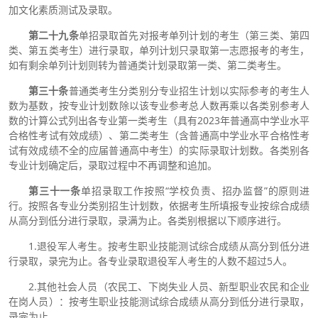
加文化素质测试及录取。
第二十九条
单招录取首先对报考单列计划的考生（第三类、第四
类、第五类考生）进行录取，单列计划只录取第一志愿报考的考生，
如有剩余单列计划则转为普通类计划录取第一类、第二类考生。
第三十条
普通类考生分类别分专业招生计划以实际参考的考生人
数为基数，按专业计划数除以该专业参考总人数再乘以各类别参考人
数的计算公式列出各专业第一类考生（具有2023年普通高中学业水平
合格性考试有效成绩）、第二类考生（含普通高中学业水平合格性考
试有效成绩不全的应届普通高中考生）的实际录取计划数。各类别各
专业计划确定后，录取过程中不再调整和追加。
第
三十一
条
单招录取工作按照“学校负责、招办监督”的原则进
行。按照各专业分类别招生计划数，依据考生所填报专业按综合成绩
从高分到低分进行录取，录满为止。各类别根据以下顺序进行。
1.退役军人考生。按考生职业技能测试综合成绩从高分到低分进
行录取，录完为止。各专业录取退役军人考生的人数不超过5人。
2.其他社会人员（农民工、下岗失业人员、新型职业农民和企业
在岗人员）：按考生职业技能测试综合成绩从高分到低分进行录取，
录完为止。