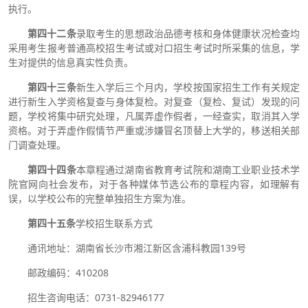
执行。
第四十二条
录取考生的思想政治品德考核和身体健康状况检查均
采用考生报考普通高校招生考试或对口招生考试时所采集的信息，学
生对提供的信息真实性负责。
第四十三条
新生入学后三个月内，学校按国家招生工作有关规定
进行新生入学资格复查与身体复检。对复查（复检、复试）发现的问
题，学校将集中研究处理，凡属弄虚作假者，一经查实，取消其入学
资格。对于弄虚作假情节严重或涉嫌冒名顶替上大学的，移送相关部
门调查处理。
第四十四条
本章程通过湖南省教育考试院和湖南工业职业技术学
院官网向社会发布，对于各种媒体节选公布的章程内容，如理解有
误，以学校公布的完整单独招生方案为准。
第四十五条
学校招生联系方式
通讯地址：湖南省长沙市湘江新区含浦科教园139号
邮政编码：410208
招生咨询电话：0731-82946177