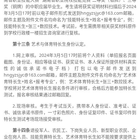
奖（铜牌）的中职应届毕业生。考生请将获奖证明材料扫描后于2024
年3月5日17时前以电子邮件形式发送到hngyzsjyc@163.com邮箱，
邮件主题及附件文件名均命名为“技能特长生+姓名+报考专业”，例：
技能特长生+张三+数控技术。考试前，考生需携带相关获奖材料原件
到学校行政楼一楼招生咨询室进行复核。
第十三条
艺术与体育特长生身份认定。
1.网上审核。2024年3月5日17时前将个人资料（单招报名页面
截图、身份证、相应等级证书、获奖证书、本人保证所提供材料真实
性的诚信承诺书电子档）打包以电子邮件发送到
hngyzsjyc@163.com邮箱，邮件主题及附件文件名均命名为“艺术体
育特长生+姓名+报考专业”，例：艺术体育特长生+张三+数控技术。
学校将对艺术体育特长生报名条件进行审核，合格后方能参加特长生
测试，报名审核结果通过邮箱回复。
2.现场审核。考生于考试当天，携带本人身份证、准考证、证
书、诚信承诺书原件，一寸彩色照片、身份证复印件、证书复印件到
特长生测试考场现场接受审核。
第十四条
退役军人、农民工、下岗失业人员、新型职业农民、企
业在岗人员、技能竞赛特长生、艺术体育特长生如不能按要求提供上