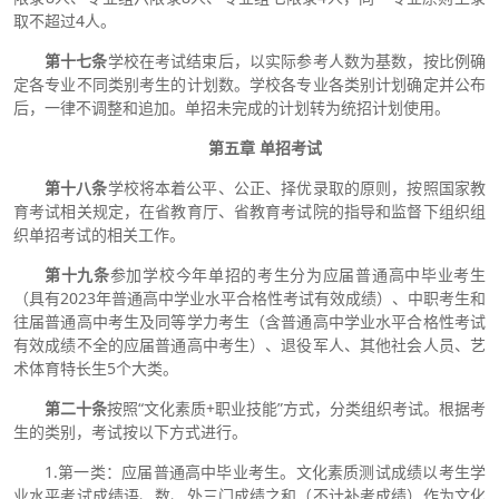
取不超过4人。
第十七条
学校在考试结束后，以实际参考人数为基数，按比例确
定各专业不同类别考生的计划数。学校各专业各类别计划确定并公布
后，一律不调整和追加。单招未完成的计划转为统招计划使用。
第五章 单招考试
第十八条
学校将本着公平、公正、择优录取的原则，按照国家教
育考试相关规定，在省教育厅、省教育考试院的指导和监督下组织组
织单招考试的相关工作。
第
十九
条
参加学校今年单招的考生分为应届普通高中毕业考生
（具有2023年普通高中学业水平合格性考试有效成绩）、中职考生和
往届普通高中考生及同等学力考生（含普通高中学业水平合格性考试
有效成绩不全的应届普通高中考生）、退役军人、其他社会人员、艺
术体育特长生5个大类。
第二十条
按照“文化素质+职业技能”方式，分类组织考试。根据考
生的类别，考试按以下方式进行。
1.第一类：应届普通高中毕业考生。文化素质测试成绩以考生学
业水平考试成绩语、数、外三门成绩之和（不计补考成绩）作为文化