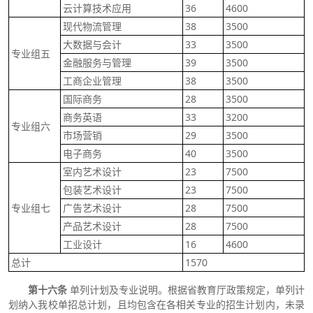
云计算技术应用
36
4600
现代物流管理
38
3500
大数据与会计
33
3500
专业组五
金融服务与管理
39
3500
工商企业管理
38
3500
国际商务
28
3500
商务英语
33
3200
专业组六
市场营销
29
3500
电子商务
40
3500
室内艺术设计
23
7500
包装艺术设计
23
7500
专业组七
广告艺术设计
28
7500
产品艺术设计
28
7500
工业设计
16
4600
总计
1570
第十六条
单列计划及专业说明。根据省教育厅政策规定，单列计
划纳入我校单招总计划，且均包含在各相关专业的招生计划内，未录