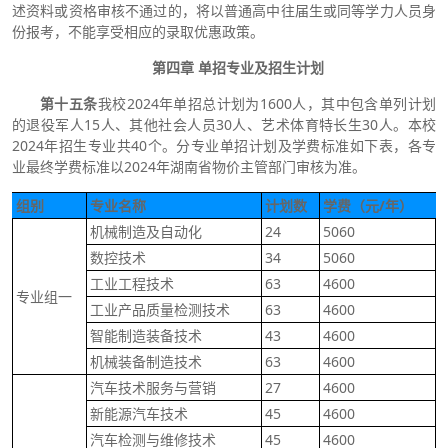
述资料或资格审核不通过的，将以普通高中往届生或同等学力人员身
份报考，不能享受相应的录取优惠政策。
第四章 单招专业及招生计划
第十五条
我校2024年单招总计划为1600人，其中包含单列计划
的退役军人15人、其他社会人员30人、艺术体育特长生30人。本校
2024年招生专业共40个。分专业单招计划及学费标准如下表，各专
业最终学费标准以2024年湖南省物价主管部门审核为准。
组别
专业名称
计划数
学费（元/年）
机械制造及自动化
24
5060
数控技术
34
5060
工业工程技术
63
4600
专业组一
工业产品质量检测技术
63
4600
智能制造装备技术
43
4600
机械装备制造技术
63
4600
汽车技术服务与营销
27
4600
新能源汽车技术
45
4600
汽车检测与维修技术
45
4600