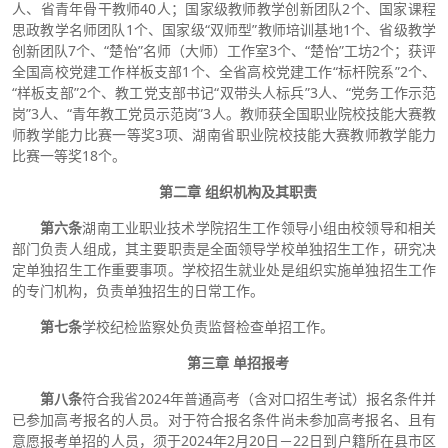
人、省青年骨干教师40人；国家级教师教学创新团队2个、国家课程
思政教学名师团队1个、国家级“双师型”教师培训基地1个、省级教学
创新团队7个、“楚怡”名师（大师）工作室3个、“楚怡”工坊2个；获评
全国高校党建工作样板支部1个、全省高校党建工作“标杆院系”2个、
“样板支部”2个、教工党支部书记“双带头人标兵”3人、“党务工作示范
岗”3人、“青年教工党员示范岗”3人。教师获全国职业院校技能大赛教
师教学能力比赛一等奖3项、湖南省职业院校技能大赛教师教学能力
比赛一等奖18个。
第二章 组织机构及其职责
第六条
湖南工业职业技术学院招生工作领导小组由校领导和相关
部门负责人组成，其主要职责是全面领导学校单独招生工作，研究决
定单独招生工作重要事项。学校招生就业处是组织实施单独招生工作
的专门机构，负责单独招生的日常工作。
第七条
学校纪检监察处负责监督检查单招工作。
第三章 单招报考
第八条
符合我省2024年普通高考（含对口招生考试）报名条件并
已参加高考报名的人员。对于符合报名条件尚未参加高考报名、且有
意愿报考单招的人员，须于2024年2月20日－22日到户籍所在县市区