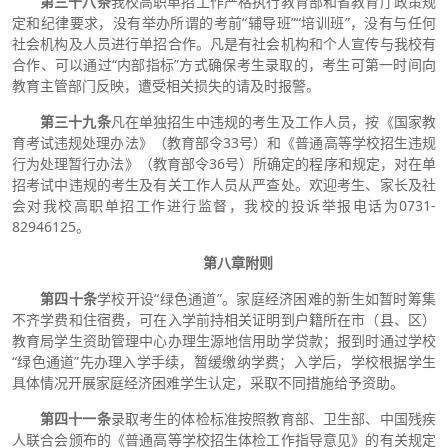
第
三十
八条
我校高职单招工作严格执行教育部和省教育厅政策规
定和纪律要求，没有举办所谓的考前“辅导班”“培训班”，没有与任何
社会机构及人员进行单招合作。凡是有社会机构和个人宣传与我校有
合作、可以通过“内部指标”方式确保考生录取的，考生可第一时间向
教育主管部门反映，遭受相关损失的请及时报警。
第
三十
九条
凡在单独招生中违规的考生及工作人员，按《国家教
育考试违规处理办法》（教育部令33号）和《普通高等学校招生违规
行为处理暂行办法》（教育部令36号）所确定的程序和规定，对在单
招考试中违规的考生及有关工作人员从严查处。欢迎考生、家长及社
会对我校高职单招工作进行监督，我校的投诉举报电话为0731-
82946125。
第八章
附则
第四十条
学校开设“绿色通道”。家庭经济困难的新生如暂时筹集
不齐学费和住宿费，可在入学前持相关证明到户籍所在市（县、区）
教育局学生资助管理中心办理生源地信用助学贷款；报到时通过学校
“绿色通道”先办理入学手续，暂缓缴纳学费；入学后，学校根据学生
具体情况开展家庭经济困难学生认定，采取不同措施给予资助。
第四十一条
录取考生的体检标准按照教育部、卫生部、中国残疾
人联合会颁布的《普通高等学校招生体检工作指导意见》的有关规定