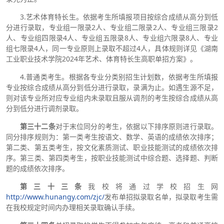
3.艺术体育特长生。依据考生所填报项目按综合成绩从高分到低
分进行录取，专业组一限录2人、专业组二限录2人、专业组三限录2
人、专业组四限录4人、专业组五限录8人、专业组六限录8人、专业
组七限录4人，同一专业原则上录取不超过4人，具体规则详见《湖南
工业职业技术学院2024年艺术、体育特长生高职单招方案》。
4.普通类考生。根据各专业分类别招生计划数，依据考生所填报
专业按综合成绩从高分到低分进行录取，录满为止。如遇生源不足，
则对该专业所对应专业组内未录取且服从调剂的考生按综合成绩从高
分到低分进行调剂录取。
第三十二条
对于末位同分的考生，依据以下排序原则进行录取。
同分排序规则为：第一类考生按语文、数学、英语的成绩依次排序；
第二类、第五类考生，按文化素质测试、职业技能测试的成绩依次排
序。第三类、第四类考生，按职业技能测试中综合题、选择题、判断
题的成绩依次排序。
第三十三条
我校将通过学校招生网
http://www.hunangy.com/zjc/
发布单招拟录取名单，拟录取考生需
在我校规定时间内办理相关录取确认手续。