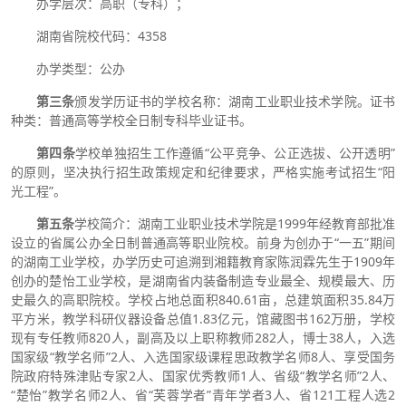
办学层次：高职（专科）；
湖南省院校代码：4358
办学类型：公办
第三条
颁发学历证书的学校名称：湖南工业职业技术学院。证书
种类：普通高等学校全日制专科毕业证书。
第四条
学校单独招生工作遵循“公平竞争、公正选拔、公开透明”
的原则，坚决执行招生政策规定和纪律要求，严格实施考试招生“阳
光工程”。
第五条
学校简介：湖南工业职业技术学院是1999年经教育部批准
设立的省属公办全日制普通高等职业院校。前身为创办于“一五”期间
的湖南工业学校，办学历史可追溯到湘籍教育家陈润霖先生于1909年
创办的楚怡工业学校，是湖南省内装备制造专业最全、规模最大、历
史最久的高职院校。学校占地总面积840.61亩，总建筑面积35.84万
平方米，教学科研仪器设备总值1.83亿元，馆藏图书162万册，学校
现有专任教师820人，副高及以上职称教师282人，博士38人，入选
国家级“教学名师”2人、入选国家级课程思政教学名师8人、享受国务
院政府特殊津贴专家2人、国家优秀教师1人、省级“教学名师”2人、
“楚怡”教学名师2人、省“芙蓉学者”青年学者3人、省121工程人选2