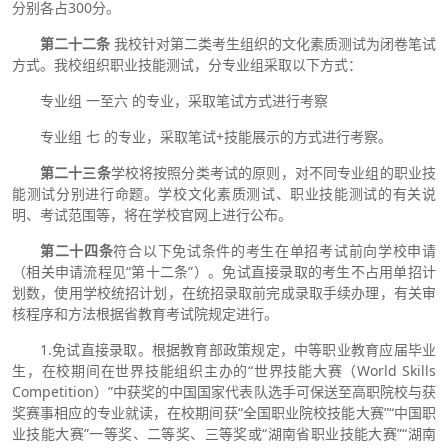
分别各占300分。
第二十二条
我校针对第二类考生组织的文化素质测试为闭卷笔试
方式。我校组织职业技能测试，分专业组采取以下方式：
专业组 一至六 的专业，采取笔试方式进行考察
专业组 七 的专业，采取笔试+技能展示的方式进行考察。
第二十三条
学校将按照分类考试的原则，对不同专业组的职业技
能测试分别进行命题。学校文化素质测试、职业技能测试的有关说
明、考试范围等，将在学校官网上进行公布。
第二十四条
符合以下免试条件的考生在单招考试前向学校申请
（相关申请流程见“第十二条”）。免试直接录取的考生不占用单招计
划数，使用学校统招计划，在统招录取前完成录取手续办理，有关审
核程序和方法根据省教育考试院规定进行。
1.免试直接录取。根据教育部政策规定，中等职业教育应届毕业
生，在校期间在世界技能组织主办的“世界技能大赛（World Skills
Competition）”中获奖的中国国家代表队选手可保送至高职院校与获
奖赛事相应的专业就读，在校期间获“全国职业院校技能大赛”“中国职
业技能大赛”一等奖、二等奖、三等奖或“湖南省职业技能大赛”“湖南