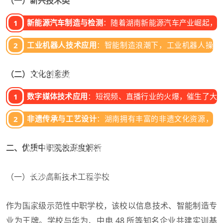
（一）新兴技术类
新能源汽车制造与检测
：随着湖南新能源汽车产业崛起，
长沙比亚迪、株洲中车等企业对专业技术人才需求激增。
工业机器人技术应用
：智能制造浪潮下，工业机器人操
中职院校开设的该专业，学生不仅能学习新能源汽车的电
作与编程人才供不应求。湘潭、岳阳等地的中职院校与
池技术、电控系统等理论知识，还能在实训车间进行车辆
当地智能制造企业联合办学，学生在校期间就能参与企
（二）文化创意类
维修、检测等实操训练。毕业生入职车企技术岗位，月薪
业真实项目，毕业后可直接进入三一重工、中联重科等
起步可达 5000 元，且晋升空间大。
数字媒体技术应用
：短视频、直播行业的火爆，催生了大
企业，从事机器人调试、维护等工作，职业前景十分广
量数字媒体人才需求。长沙的中职院校开设该专业，课程
阔。
非遗传承与工艺设计
：湖南拥有丰富的非遗文化资源，
涵盖视频剪辑、动画制作、新媒体运营等内容。学生在校
湘绣、醴陵陶瓷等传统工艺急需传承与创新人才。益
期间就能参与商业项目制作，毕业后可进入传媒公司、互
阳、醴陵等地的中职院校开设相关专业，邀请非遗传承
二、优质中职院校深度解析
联网企业，从事短视频编导、平面设计等工作，部分优秀
人授课，学生既能学习传统工艺技法，又能融入现代设
毕业生还能自主创业，运营个人自媒体账号。
计理念。毕业生可进入非遗工作室、文创企业，将传统
（一）长沙高新技术工程学校
文化转化为商业价值，实现文化传承与个人发展的双
赢。
作为国家级示范性中职学校，该校以信息技术、智能制造专
业为王牌。学校与华为、中电 48 所等知名企业共建实训基