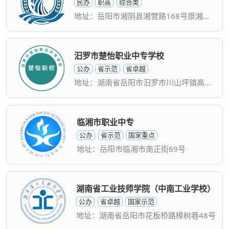
民办
职高
综合类
地址：岳阳市湘阴县湘营路168号原湘阴六中校内
汨罗市楚怡职业中专学校
公办
省示范
省卓越
地址：湖南省岳阳市汨罗市川山坪镇高家坊集镇
临湘市职业中专
公办
省示范
国家重点
地址：岳阳市临湘市南正街69号
湖南省工业技师学院（中南工业学校）
公办
省卓越
国家示范
地址：湖南省岳阳市花板桥路樟树巷48号