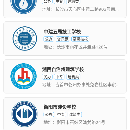
公办
中专
建筑类
地址：长沙市天心区中意二路903号南托水电八局基地内
中建五局技工学校
公办
省示范
高级技校
地址：长沙市雨花区井圭路128号
湘西自治州建筑学校
民办
中专
建筑类
地址：吉首市乾州办事处兔岩社区李家垴13号
衡阳市建设学校
公办
中专
建筑类
地址：衡阳市石鼓区演武路24号