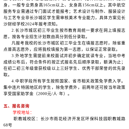
身，一般专业男身高165cm以上、女身高156cm以上。其中航空
服务专业需通过专门面试才能报考；艺术设计与制作、服装设计
与工艺专业非长沙城区学生需审核美术专业能力，具体方案见长
沙财经学校2024年报考须知。
2.长沙市城区初三毕业生按市教育局统一要求在网上填报志
愿，按各专业招生计划数由高分到低分录取。
凡报考我校的长沙市城区初三毕业生在填报志愿时，除省重
点普高志愿外，应将我校填报为第一志愿，以保证正常录取。
3.外地学生需提前来校面试并初步确定就读专业，当地中考
成绩公布后，符合条件的按正式报名先后顺序录取，额满为止；
在初二初三年级曾获校级以上三好学生、优秀干部荣誉的优先录
取。
4.中职学段所有学生按照国家、省市相关政策免学费入学。
集中连片特困地区的学生，除免学费外，前两年还可按当年政策
享受国家助学金（2000元/人·年）。
五、报名咨询
学校地址：
职教城校区：长沙市雨花经济开发区环保科技园职教城路
68号