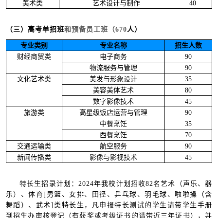
美术类
艺术设计与制作
40
（三）高考单招班
和预备员工班（670
人）
专业类别
专业名称
招生人数
财经商贸类
电子商务
90
物流服务与管理
90
文化艺术类
美发与形象设计
35
美容美体艺术
80
数字影像技术
45
旅游类
高星级饭店运营与管理
90
中餐烹饪
35
西餐烹饪
70
交通运输类
航空服务
90
新闻传播类
影像与影视技术
45
特长生招录计划：2024年我校计划招收82名艺术（声乐、器
乐）、体育[男篮、女排、田径、乒乓球、羽毛球、啦啦操（含
舞蹈）、武术]类特长生，凡申报特长测试的学生请带学生手册
到招生办审核登记（有获奖或考级证书的请带近三年证书），并