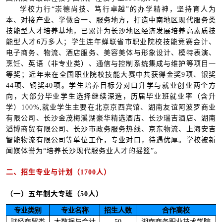
学校力行“崇德尚技、笃行卓越”的办学精神，坚持育人为
本、对接产业、学做合一、服务地方，打造中南地区现代服务类
技能型人才培养基地，已累计为长沙地区经济发展培养高素质技
能型人才6万多人；学生连年蝉联省市职业院校技能竞赛会计、
电子商务、物流、酒店服务、美容美体与形象设计、模特表演、
烹饪、英语（非专业类）、通信与控制系统集成与维护等项目一
等奖；近年来在全国职业院校技能大赛中共获得金奖9项、银奖
44项、铜奖40项。学生培养目标分对口升学与就业创业两个方
向，大部分毕业学生选择继续深造，历届毕业班就业率（含升
学）100%,就业学生主要在北京京西宾馆、湖南友谊阿波罗商业
有限公司、长沙金茂梅溪湖豪华精选酒店、长沙瑞吉酒店、湖南
滔博商贸有限公司、长沙市政务服务热线、京东物流、上海安吉
智能物流有限公司等单位工作，专业对口，待遇优厚。学校被新
闻媒体誉为“培养长沙现代服务业人才的摇篮”。
二、招生专业与计划（1700人）
（一）五年制大专班（50人）
专业类别
专业名称
招生人数
合作高校
财经商贸类
大数据与会计
50
湖南商务职业技术学院