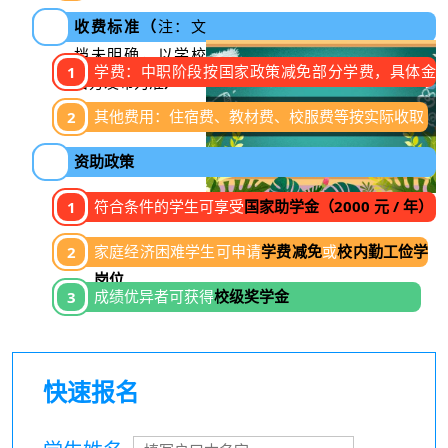
收费标准（
注：文
档未明确，以学校
学费：中职阶段按国家政策减免部分学费，具体金
官方发布为准
）
额请咨询招生办
其他费用：住宿费、教材费、校服费等按实际收取
资助政策
符合条件的学生可享受
国家助学金（2000 元 / 年）
家庭经济困难学生可申请
学费减免
或
校内勤工俭学
岗位
成绩优异者可获得
校级奖学金
快速报名