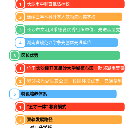
长沙市中职首批达标校
连续三年本科升学人数领先同类学校
长沙市文明风采德育优秀组织单位、先进基层党
组织
湖南省规范办学争先创优先进单位
区位优势
位于
长沙经开区星沙大学城核心区
，毗邻湖南警察
学院、湖南农业大学等高校，学术氛围浓厚。
紧邻松雅湖生态公园，校园环境优美，交通便利
（地铁、公交直达）。
特色培养体系
“五才一体” 教育模式
：
・口才：语言表达与沟通训练
双轨发展路径
：
・文才：写作、书法与文学素养
•
对口升学班
：开设语文、数学、英语 + 专业理论