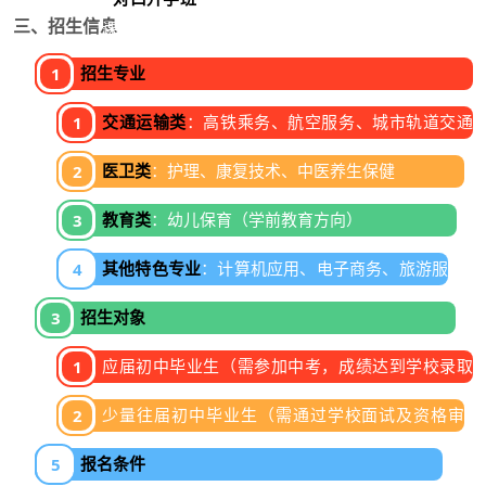
・专才：文化课程 + 专业技能（如高铁乘务、护
三、招生信息
课，对接湖南省对口高考，可升入省内高职院校或
理、幼儿保育等）
本科院校（如湖南交通职业技术学院、湖南医药学
・艺才：艺术课程（歌舞、琴棋、表演等）
招生专业
院等）。
・通才：国学经典、职业素养与创新创业教育
•
就业班
：定向培养，与省内外企业合作（如长沙
交通运输类
：高铁乘务、航空服务、城市轨道交通
・一体：每日体质锻炼 + 心理健康辅导
地铁、黄花机场、三甲医院等），入学即签订就业
运营管理
医卫类
：护理、康复技术、中医养生保健
协议，保障高质量就业。
教育类
：幼儿保育（学前教育方向）
其他特色专业
：计算机应用、电子商务、旅游服
务与管理
招生对象
应届初中毕业生（需参加中考，成绩达到学校录取
分数线）
少量往届初中毕业生（需通过学校面试及资格审
核）
报名条件