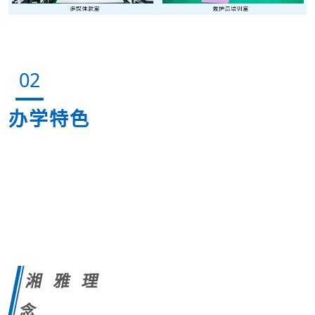
02
办学特色
湘雅理
念