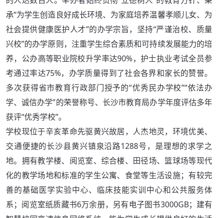
承“为学生创造良好成长环境、为家庭培养温馨孝顺儿女、为
社会提供健康医护人才”的办学宗旨，坚持“严谨治校、质量
兴校”的办学原则，注重学生综合素质和可持续发展能力的培
养，公办高等职业院校升学率达90%，护士执业考试全员参
考通过率达75%，办学质量得到了社会各界和家长的赞誉。
多次获得省市教育行政部门授予的“优秀民办学校”“依法办
学、诚信办学”的荣誉称号、长沙市教育局办学年度评估多年
获评“优秀学校”。
学校现位于辛亥革命先驱黄兴故居，人杰地灵，环境优美、
交通便捷的长沙县黄兴镇泉沿路1288号，是理想的求学之
地。拥有教学楼、阅览室、综合楼、田径场、篮球场等现代
化的教学场地和标准的学生公寓、食堂等生活设施；有较完
善的基础医学实验中心、临床技能实训中心和公共服务体
系；阅览室纸质藏书6万余册，另有电子图书3000GB；建有