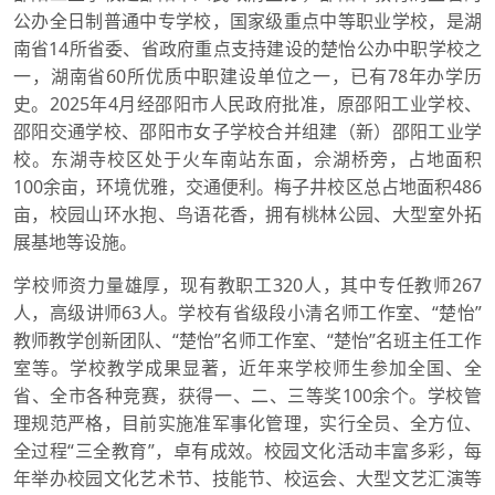
公办全日制普通中专学校，国家级重点中等职业学校，是湖
南省14所省委、省政府重点支持建设的楚怡公办中职学校之
一，湖南省60所优质中职建设单位之一，已有78年办学历
史。2025年4月经邵阳市人民政府批准，原邵阳工业学校、
邵阳交通学校、邵阳市女子学校合并组建（新）邵阳工业学
校。东湖寺校区处于火车南站东面，佘湖桥旁，占地面积
100余亩，环境优雅，交通便利。梅子井校区总占地面积486
亩，校园山环水抱、鸟语花香，拥有桃林公园、大型室外拓
展基地等设施。
学校师资力量雄厚，现有教职工320人，其中专任教师267
人，高级讲师63人。学校有省级段小清名师工作室、“楚怡”
教师教学创新团队、“楚怡”名师工作室、“楚怡”名班主任工作
室等。学校教学成果显著，近年来学校师生参加全国、全
省、全市各种竞赛，获得一、二、三等奖100余个。学校管
理规范严格，目前实施准军事化管理，实行全员、全方位、
全过程“三全教育”，卓有成效。校园文化活动丰富多彩，每
年举办校园文化艺术节、技能节、校运会、大型文艺汇演等