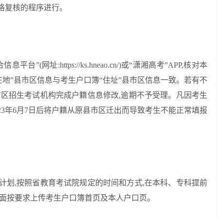
格复核的程序进行。
址:https://ks.hneao.cn/)或“潇湘高考”APP,核对本
在地”县市区信息与考生户口簿“住址”县市区信息一致。若有不
县市区招生考试机构完成户籍信息修改,逾期不予受理。凡因考生
23年6月7日后将户籍从原县市区迁出而导致考生不能正常填报
计划,按照省教育考试院规定的时间和方式,在本科、专科提前
页面按要求上传考生户口簿首页及本人户口页。