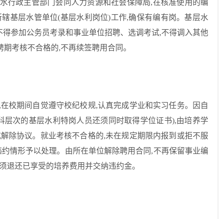
水行政主管部门会同人力资源和社会保障局,在核准使用的编
辖基层水管单位(基层水利岗位)工作,确保有编有岗。基层水
不得参加公务员考录和事业单位招聘、选调考试,不得调入其他
聘期考核不合格的,不再续签聘用合同。
,在校期间自觉遵守校纪校规,认真完成学业和实习任务。因自
科层次的基层水利特岗人员还须同时取得学位证书),由培养学
或解除协议。就业考核不合格的,未在规定期限内报到或拒不服
违约情形予以处理。由所在单位解除聘用合同,不再保留事业编
员须退还已享受的培养费用并交纳违约金。