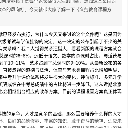
如何培养孩子是每个家长都很关注的问题，想知道答案绝对
改革的风向标。今天就带大家了解一下《义务教育课程方
2年就已经发布执行，为什么今天又来讨论这个文件呢？这是因为
四六级考试与学位挂钩的决定，这一决定的公布引起了不少的关
有关系吗？我个人觉得关系还挺大，看看新版的课程方案就会
总课时的6~8%，远低于语文、数学的总课时占比，与道德与
10~11%，艺术占到了总课时的9~10%。从最新公布的各
一直被忽视的道德与法治、体育与艺术类课程占比增加明显，
来中考升学评价体系将发生很大的变化，评价标准、多元升学
英语成绩在中考总成绩中的占比将进一步降低，这从近期北京
也会相继出台相应的改革方案。目前的课程设置方案真正体现
技的竞争，人才是竞争的基础，那么需要培养什么样的人才
怀、良好的品德修养、丰富的知识、敢于奋斗的精神、适应未