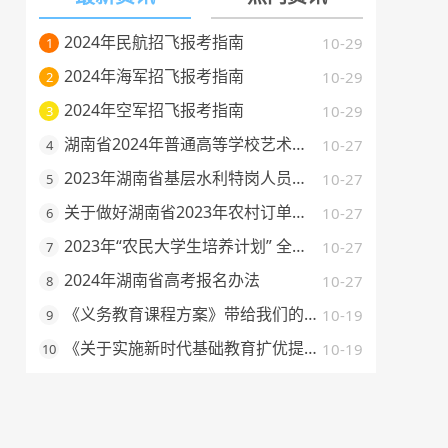
2024年民航招飞报考指南
10-29
1
2024年海军招飞报考指南
10-29
2
2024年空军招飞报考指南
10-29
3
湖南省2024年普通高等学校艺术类专业全省统一考试考试流程及题型示例
10-27
4
2023年湖南省基层水利特岗人员定向培养招录工作政策发布
10-27
5
关于做好湖南省2023年农村订单定向免费本科医学生招生培养工作的通知
10-27
6
2023年“农民大学生培养计划” 全日制高职专科招生报名工作启动了
10-27
7
2024年湖南省高考报名办法
10-27
8
《义务教育课程方案》带给我们的启示
10-19
9
《关于实施新时代基础教育扩优提质行动计划的意见》的解读
10-19
10