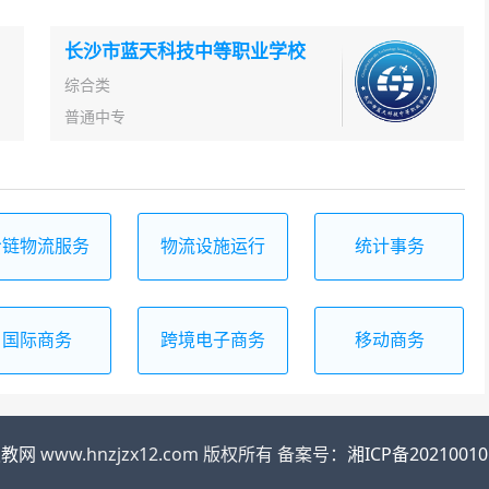
长沙市蓝天科技中等职业学校
综合类
普通中专
冷链物流服务
物流设施运行
统计事务
与管理
与维护
国际商务
跨境电子商务
移动商务
职教网
www.hnzjzx12.com 版权所有 备案号：
湘ICP备20210010