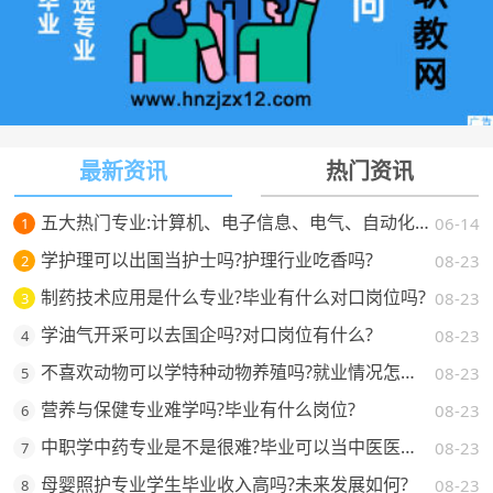
最新资讯
热门资讯
五大热门专业:计算机、电子信息、电气、自动化、机械。学校怎么选，将来就业如何？
06-14
1
学护理可以出国当护士吗?护理行业吃香吗?
08-23
2
制药技术应用是什么专业?毕业有什么对口岗位吗?
08-23
3
学油气开采可以去国企吗?对口岗位有什么?
08-23
4
不喜欢动物可以学特种动物养殖吗?就业情况怎么样?
08-23
5
营养与保健专业难学吗?毕业有什么岗位?
08-23
6
中职学中药专业是不是很难?毕业可以当中医医生吗?
08-23
7
母婴照护专业学生毕业收入高吗?未来发展如何?
08-23
8