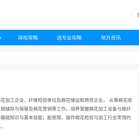
择校攻略
选专业攻略
地方资讯
花加工企业、纤维检验单位及棉花储运和商贸企业， 从事棉花收
皮棉储存与保管及棉花营销等工作。培养掌握棉花加工设备与棉纤
的基础知识与基本技能；能使用、操作棉花检验与加工行业常用的
才。