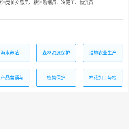
油竞价交易员、粮油购销员、冷藏工、物流员
海水养殖
森林资源保护
设施农业生产
与管理
技术
农产品营销与
植物保护
棉花加工与检
储运
验