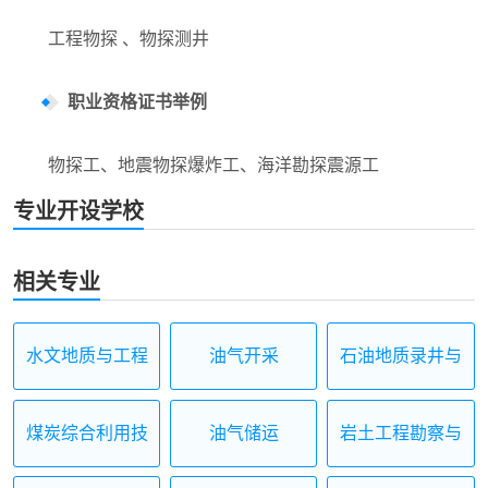
工程物探 、物探测井
职业资格证书举例
物探工、地震物探爆炸工、海洋勘探震源工
专业开设学校
相关专业
水文地质与工程
油气开采
石油地质录井与
地质勘查
测井
煤炭综合利用技
油气储运
岩土工程勘察与
术
施工