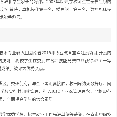
各界和学生家长的好评。2003年以来,学校师生在全省组织的
人分别荣获计算机操作第一名、模具钳工第三名、数控机床操
技术能手称号。
专业群入围湖南省2016年职业教育重点建设项目;开设的
的技能：我校学生在娄底市各项技能竞赛中共获得47个一等
秀成绩。被评为优秀赛点。
区，交通便利，与企业零距离接触，校园周边无歌舞厅、网
学校实行封闭式管理，引入现代企业8s管理理念，严格规范
惯，全面提高学生的综合素质。
教学优秀学校、招生就业工作先进单位等荣誉，在省市中职技