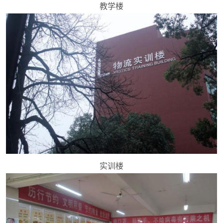
教学楼
实训楼