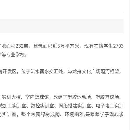
面积232亩，建筑面积近5万平方米，现有在籍学生2703
中等专业学校。
南开发区，位于沅水酉水交汇处，与龙舟文化广场隔河相望，
实训大楼、室内篮球馆，改建了塑胶运动场、塑胶篮球场、
械加工实训室、数控实训室、网络搭建实训室、电子电工实训
务实训室，整个校园绿树成荫、环境幽雅,是莘莘学子潜心求