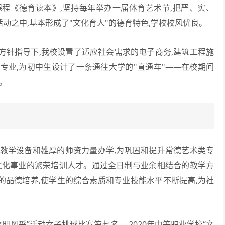
课程《德育读本》,坚持每年举办一届体育艺术节,把严、实、
活动之中,基本形成了"文化育人"的德育特色,学校校风优良。
针指导下,我校设置了适应社会需求的电子商务,建筑工程施
专业,为初中生设计了一条通往大学的"直通车"——在校期间
。
学设备和雄厚的师资力量办学,为巩固和提升常德艺术类专
文化事业的繁荣培训人才。通过全日制与业余相结合的教学方
生的品德培养,使学生的综合素质和专业技能水平不断提高,为社
文明风采”活动女子排球比赛第七名 ，2020年中等职业学校“文