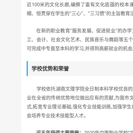
近100米的文化长廊,编撰了富有文化底蕴的校本
细、恒贯穿在学生的"三心"、"三习惯"的主旨教育
在新的职业教育"服务发展、促进就业"的办学方
工、会计、社会文化艺术、民族音乐与舞蹈等五个
可完成中专直至本科的学习,并得到高薪就业的机会
学校优势和荣誉
学校依托湖南文理学院全日制本科学校优良的教
业在全省的传统优势地位做出应有的贡献,为我市
式,拓宽专业理论基础,强化专业技能训练,加强学
会培养专业技术技能型人才。
近五年获得主要荣誉：
2020年中等职业学校“