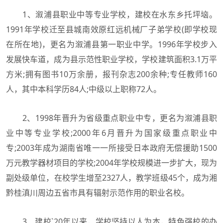
1、溆浦县职业中等专业学校，建校在水东乡托坪垴。
1991年学校迁至县城南效原红远机械厂子弟学校(即学校现
在所在地)，更名为溆浦县第一职业中学。1996年学校步入
发展快车道，成为县示范性职业学校，学校建筑面积3.1万平
方米;拥有图书10万余册，报刊杂志200余种;专任教师160
人，其中本科学历84人;中级以上职称72人。
2、1998年晋升为省级重点职业中专，更名为溆浦县职
业中等专业学校;2000年6月晋升为国家级重点职业中
专;2003年成为湖南省唯一一所接受日本政府无偿援助1500
万元教学器材项目的学校;2004年学校规模进一步扩大，现为
副处级单位，在校学生增至2327人，教学班级45个，成为湘
黔桂滇川周边五省市具有辐射示范作用的职业名校。
3、建校`20年以来，学校坚持以人为本，特色强校的办