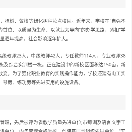
，樟树、紫檀等绿化树种妆点校园。近年来，学校在“自强不
为首位、以质量为生命、以就业为导向”的办学思路，紧扣“学
质量逐年提高，社会影响逐年扩大。
教师23人，中级教师42人，专任教师114人，专业教师38
栋及综合实训楼一栋。正在建设中的新校区面积达150亩，新
改变。为了强化职业教育的实践操作能力，学校还建有电工实
、琴房、练功房等先进实用的设施设备。
理，先后被评为省教学质量先进单位;市师训及语言文字工
先进单位、内务管理合格学校、创建基层党组织先进单位、"安