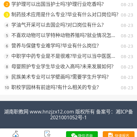
学护理可以出国当护士吗?护理行业吃香吗?
08-23
2
制药技术应用是什么专业?毕业有什么对口岗位吗?
08-23
3
学油气开采可以去国企吗?对口岗位有什么?
08-23
4
不喜欢动物可以学特种动物养殖吗?就业情况怎么样?
08-23
5
营养与保健专业难学吗?毕业有什么岗位?
08-23
6
中职学中药专业是不是很难?毕业可以当中医医生吗?
08-23
7
母婴照护专业学生毕业收入高吗?未来发展如何?
08-23
8
民族美术专业可以学壁画吗?需要学生升学吗?
08-23
9
职校学园林有前途吗?有什么相关的专业?
08-23
10
湖南职教网
www.hnzjzx12.com 版权所有 备案号：
湘ICP备
2021001052号-1
微信咨询
快速报名